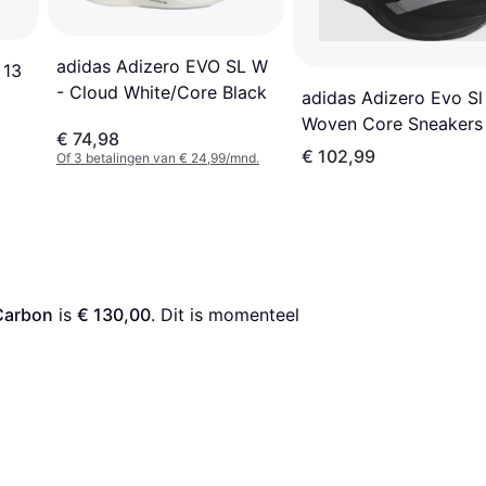
adidas Adizero EVO SL W
 13
- Cloud White/Core Black
adidas Adizero Evo Sl
Five
Woven Core Sneakers
€ 74,98
Black/Silver
€ 102,99
Of 3 betalingen van € 24,99/mnd.
/Carbon
 is 
€ 130,00
. Dit is momenteel 