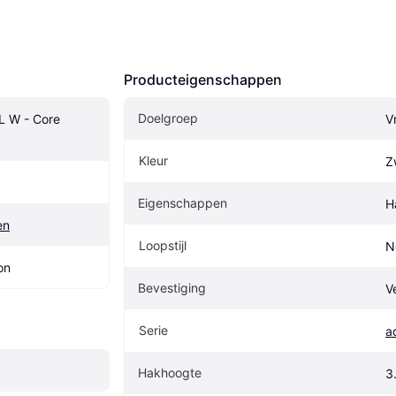
Producteigenschappen
Doelgroep
L W - Core 
V
Kleur
Z
Eigenschappen
H
en
Loopstijl
N
on
Bevestiging
V
Serie
a
Hakhoogte
3