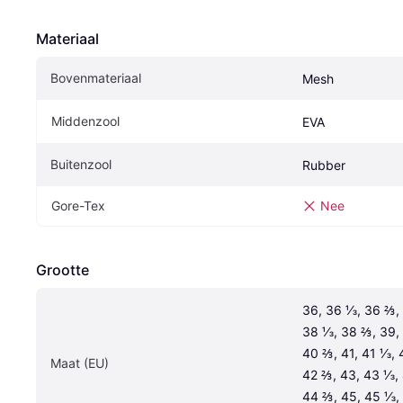
Materiaal
Bovenmateriaal
Mesh
Middenzool
EVA
Buitenzool
Rubber
Gore-Tex
Nee
Grootte
36, 36 ⅓, 36 ⅔, 
38 ⅓, 38 ⅔, 39, 
40 ⅔, 41, 41 ⅓, 
Maat (EU)
42 ⅔, 43, 43 ⅓, 
44 ⅔, 45, 45 ⅓, 