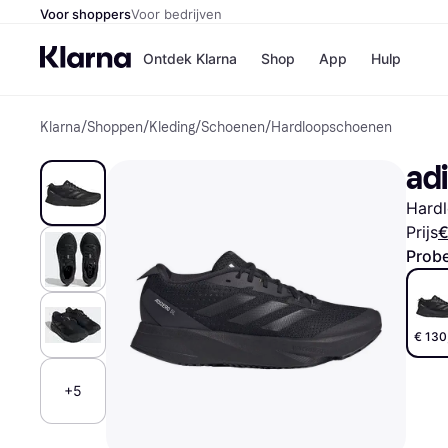
Voor shoppers
Voor bedrijven
Ontdek Klarna
Shop
App
Hulp
Klarna
/
Shoppen
/
Kleding
/
Schoenen
/
Hardloopschoenen
Winkels
Media
B
ad
Bol
B
Booki
B
Hard
H&M
B
Kruidv
Prijs
€
Probe
Winkelove
€ 130
+5