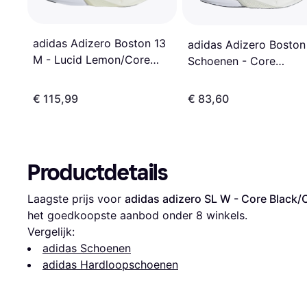
adidas Adizero Boston 13
adidas Adizero Boston
M - Lucid Lemon/Core
Schoenen - Core
Black/Halo Silver
Black/Ftw White/Grey 
€ 115,99
€ 83,60
Productdetails
Laagste prijs voor 
adidas adizero SL W - Core Black
het goedkoopste aanbod onder 
8
 winkels.
Vergelijk:
adidas Schoenen
adidas Hardloopschoenen