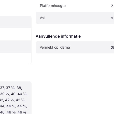
Platformhoogte
2
Val
9
Aanvullende informatie
Vermeld op Klarna
2
37, 37 ⅓, 38, 
39 ⅓, 40, 40 ⅓, 
42, 42 ½, 42 ⅓, 
44, 44 ½, 44 ⅓, 
46, 46 ⅓, 46 ⅔, 