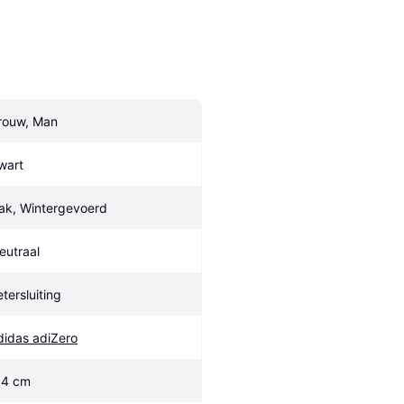
rouw, Man
wart
ak, Wintergevoerd
eutraal
etersluiting
didas adiZero
.4 cm