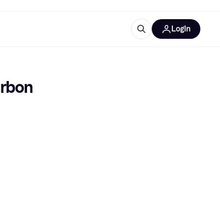
Login
trustingen
IM
arbon
gorieën