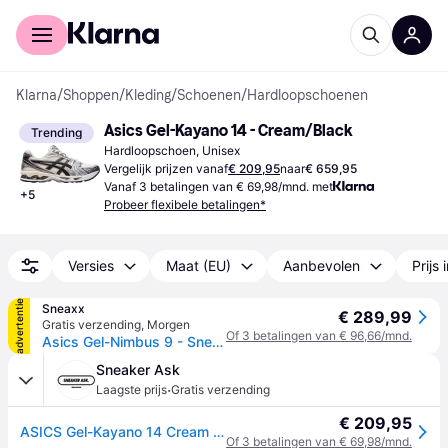
Voor shoppers
Voor bedrijven
Klarna
/
Shoppen
/
Kleding
/
Schoenen
/
Hardloopschoenen
Asics Gel-Kayano 14 - Cream/Black
Trending
Hardloopschoen, Unisex
Vergelijk prijzen vanaf
€ 209,95
naar
€ 659,95
Vanaf 3 betalingen van € 69,98/mnd. met
+
5
Probeer flexibele betalingen*
Versies
Maat (EU)
Aanbevolen
Prijs 
advertentie
Sneaxx
€ 289,99
Gratis verzending
,
Morgen
Of 3 betalingen van € 96,66/mnd.
Asics Gel-Nimbus 9 - Sneakers - Cream Zwart - EU 40.5
Sneaker Ask
·
Laagste prijs
Gratis verzending
€ 209,95
ASICS Gel-Kayano 14 Cream Black Metallic Plum
Of 3 betalingen van € 69,98/mnd.