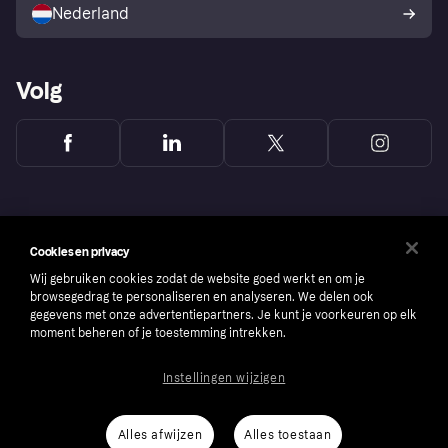
consumenten
Nederland
Volg
Cookies en privacy
Wij gebruiken cookies zodat de website goed werkt en om je
browsegedrag te personaliseren en analyseren. We delen ook
gegevens met onze advertentiepartners. Je kunt je voorkeuren op elk
moment beheren of je toestemming intrekken.
Instellingen wijzigen
Copyright © 2005-2026 Klarna Bank AB (publ). Headquarters: Stockholm, Sweden. All
rights reserved. Klarna Bank AB (publ). Sveavägen 46, 111 34 Stockholm. Organization
number: 556737-0431
Alles afwijzen
Alles toestaan