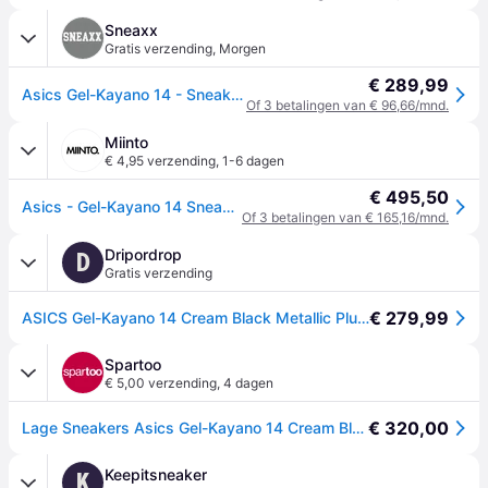
Sneaxx
Gratis verzending
,
Morgen
€ 289,99
Asics Gel-Kayano 14 - Sneakers - Cream Zwart Metallic Plum - EU 39
Of 3 betalingen van € 96,66/mnd.
Miinto
€ 4,95 verzending
,
1-6 dagen
€ 495,50
Asics - Gel-Kayano 14 Sneakers - Heren - Schoenen - Beige - Maat: 37 EU Leer
Of 3 betalingen van € 165,16/mnd.
Dripordrop
D
Gratis verzending
€ 279,99
ASICS Gel-Kayano 14 Cream Black Metallic Plum, 40
Spartoo
€ 5,00 verzending
,
4 dagen
€ 320,00
Lage Sneakers Asics Gel-Kayano 14 Cream Black Metallic Plum - Beige - 44,46,42 1/2,41 1/2,43 1/2,44 1/2
Keepitsneaker
K