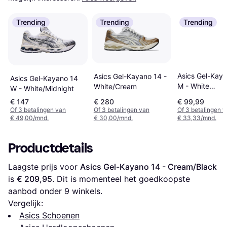
Trending
Trending
Trending
Asics Gel-Kay
Asics Gel-Kayano 14 -
Asics Gel-Kayano 14
M - White
White/Cream
W - White/Midnight
Sage/Smoke G
€ 147
€ 280
€ 99,99
Of 3 betalingen van
Of 3 betalingen van
Of 3 betalingen 
€ 49,00/mnd.
€ 30,00/mnd.
€ 33,33/mnd.
Productdetails
Laagste prijs voor 
Asics Gel-Kayano 14 - Cream/Black
is 
€ 209,95
. Dit is momenteel het goedkoopste 
aanbod onder 
9
 winkels.
Vergelijk:
Asics Schoenen