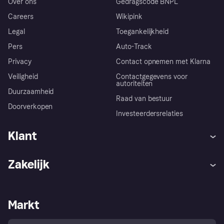
Over ons
Gedragscode BNPL
Careers
Wikipink
Legal
Toegankelijkheid
Pers
Auto-Track
Privacy
Contact opnemen met Klarna
Veiligheid
Contactgegevens voor
autoriteiten
Duurzaamheid
Raad van bestuur
Doorverkopen
Investeerdersrelaties
Klant
Hulp
Klachten
Zakelijk
Login
Onze belofte
Webwinkelsupport
Developers
De Klarna app
Privacyinstellingen
Zakelijke login
Operationele status
Markt
Winkeloverzicht
Je herroepingsrecht
Verkoop met Klarna
Platformen en partners
Kopersbescherming voor