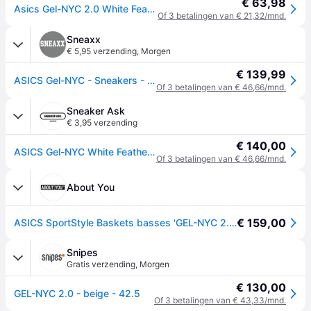
€ 63,98
Asics Gel-NYC 2.0 White Feather Grey |
Of 3 betalingen van € 21,32/mnd.
Sneaxx
€ 5,95 verzending
,
Morgen
€ 139,99
ASICS Gel-NYC - Sneakers - Wit Feather Grey - EU 42
Of 3 betalingen van € 46,66/mnd.
Sneaker Ask
€ 3,95 verzending
€ 140,00
ASICS Gel-NYC White Feather Grey
Of 3 betalingen van € 46,66/mnd.
About You
€ 159,00
ASICS SportStyle Baskets basses 'GEL-NYC 2.0' crème / beige foncé / blanc cassé
Snipes
Gratis verzending
,
Morgen
€ 130,00
GEL-NYC 2.0 - beige - 42.5
Of 3 betalingen van € 43,33/mnd.