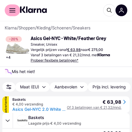
Voor shoppers
Voor bedrijven
Klarna
/
Shoppen
/
Kleding
/
Schoenen
/
Sneakers
Asics Gel-NYC - White/Feather Grey
-20%
Sneaker, Unisex
Vergelijk prijzen vanaf
€ 63,98
naar
€ 275,00
Vanaf 3 betalingen van € 21,32/mnd. met
+
4
Probeer flexibele betalingen*
Mis het niet!
Maat (EU)
Aanbevolen
Prijs incl. levering
advertentie
Baskets
€ 63,98
€ 4,00 verzending
Of 3 betalingen van € 21,32/mnd.
Asics Gel-NYC 2.0 White Feather Grey |
Baskets
·
Laagste prijs
€ 4,00 verzending