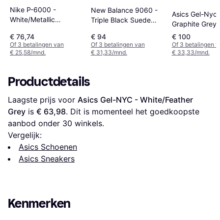
Nike P-6000 -
New Balance 9060 -
Asics Gel-Nyc 
White/Metallic
Triple Black Suede
Graphite Grey/
Silver/Black
U9060BPM
€ 76,74
€ 94
€ 100
Of 3 betalingen van
Of 3 betalingen van
Of 3 betalingen 
€ 25,58/mnd.
€ 31,33/mnd.
€ 33,33/mnd.
Productdetails
Laagste prijs voor 
Asics Gel-NYC - White/Feather 
Grey
 is 
€ 63,98
. Dit is momenteel het goedkoopste 
aanbod onder 
30
 winkels.
Vergelijk:
Asics Schoenen
Asics Sneakers
Kenmerken