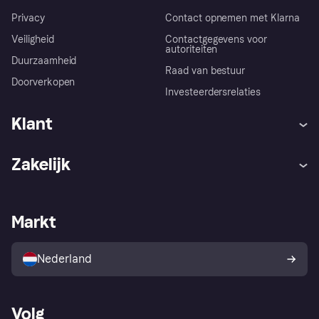
Privacy
Contact opnemen met Klarna
Veiligheid
Contactgegevens voor
autoriteiten
Duurzaamheid
Raad van bestuur
Doorverkopen
Investeerdersrelaties
Klant
Hulp
Klachten
Zakelijk
Login
Onze belofte
Webwinkelsupport
Developers
De Klarna app
Privacyinstellingen
Zakelijke login
Operationele status
Markt
Winkeloverzicht
Je herroepingsrecht
Verkoop met Klarna
Platformen en partners
Kopersbescherming voor
consumenten
Nederland
Volg