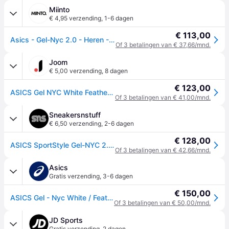
Miinto
€ 4,95 verzending
,
1-6 dagen
€ 113,00
Asics - Gel-Nyc 2.0 - Heren - Sport - Wit - Maat: 41 1/2 EU Synthetisch
Of 3 betalingen van € 37,66/mnd.
Joom
€ 5,00 verzending
,
8 dagen
€ 123,00
ASICS Gel NYC White Feather Grey Unisex Sneakers Cream 1203A663-102 38
Of 3 betalingen van € 41,00/mnd.
Sneakersnstuff
€ 6,50 verzending
,
2-6 dagen
€ 128,00
ASICS SportStyle Gel-NYC 2.0 - WHITE/FEATHER GREY - unisex - 8.5
Of 3 betalingen van € 42,66/mnd.
Asics
Gratis verzending
,
3-6 dagen
€ 150,00
ASICS Gel - Nyc White / Feather Grey Unisex Maat 43.5
Of 3 betalingen van € 50,00/mnd.
JD Sports
Gratis verzending
,
2 dagen