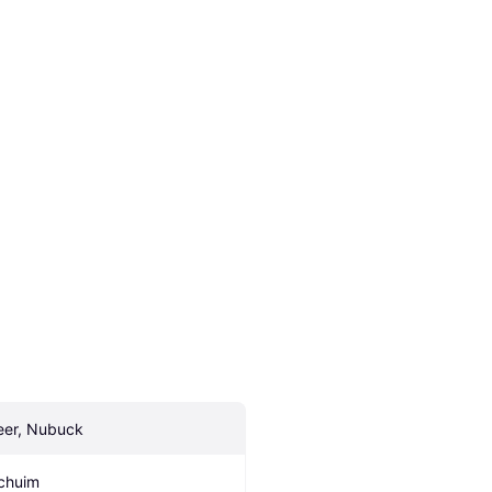
eer, Nubuck
chuim