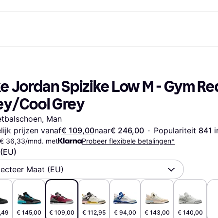
Betaalmethoden
Shop & vergelijk prijzen
Winkelen en beloningen
Financiën
Mobiel
Fotografieën
Kantoorui
Markt
etaalmethoden
Aanbiedingen
Cashback
Gaming en Entertainment
Klarna Card
Reis-eS
ke Jordan Spizike Low M - Gym Re
etaal nu
Gezondheid &
Winkeloverzicht
Telefoons & Wearables
Saldo
ng.com
etaal in 3 delen
Schoonheid
Lidmaatschappen
Kinderen en Familie
Spaarrekeningen
ey/Cool Grey
etaal in 30 dagen
Kleding
Vrienden uitnodigen
Gemotoriseerde
Vaste rekening
at
Speelgoed
Vervoersmiddelen
Flex rekening
etbalschoen, Man
Huizen en Interieurs
Tuin en Terras
lijk prijzen vanaf
€ 109,00
naar
€ 246,00
·
Populariteit 
841 
i
Geluid & Beeld
Keukenapparaten
 € 36,33/mnd. met
Sport en Outdoor
Probeer flexibele betalingen*
Huishoudapparaten
Computers
Boeken, Films en Muziek
 (EU)
rzicht
Klussen
Alle cate
lecteer Maat (EU)
,49
€ 145,00
€ 109,00
€ 112,95
€ 94,00
€ 143,00
€ 140,00