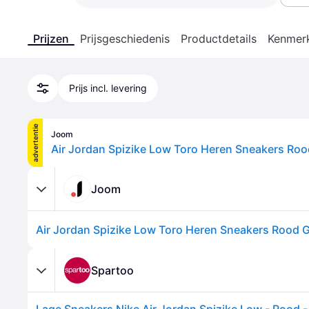
Prijzen
Prijsgeschiedenis
Productdetails
Kenmer
Prijs incl. levering
advertentie
Joom
Joom
Spartoo