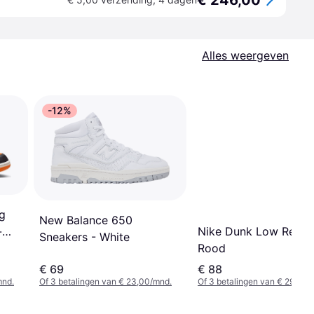
€ 246,00
Alles weergeven
-12%
g
New Balance 650
Nike Dunk Low Retro 
-
Sneakers - White
Rood
€ 69
€ 88
mnd.
Of 3 betalingen van € 23,00/mnd.
Of 3 betalingen van € 29,33/