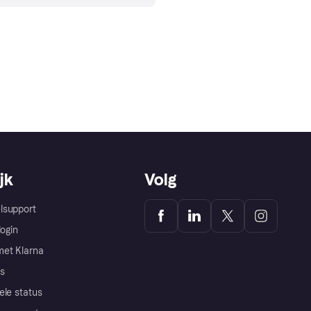
jk
Volg
lsupport
login
et Klarna
s
ele status