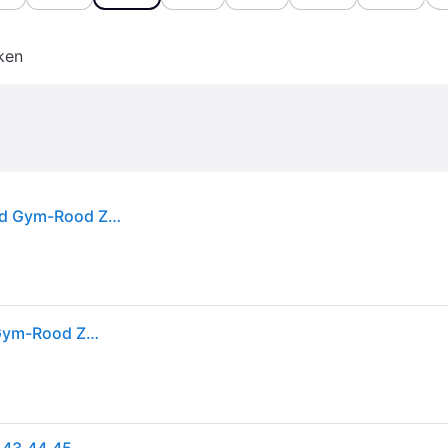
ken
Air Jordan Spizike Low Toro Heren Sneakers Rood Gym-Rood Zwart FQ1759-600 42
Air Jordan Spizike Low Toro Heren Sneakers Rood Gym-Rood Zwart FQ1759-600 42