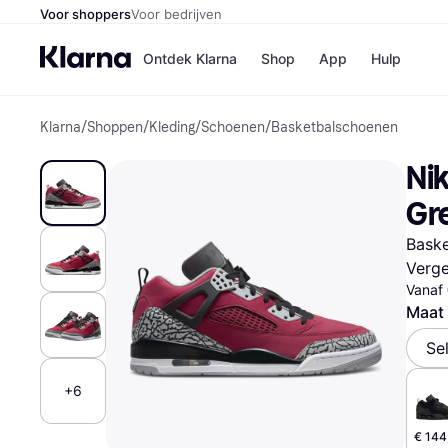
Voor shoppers
Voor bedrijven
Ontdek Klarna
Shop
App
Hulp
Klarna
/
Shoppen
/
Kleding
/
Schoenen
/
Basketbalschoenen
Winkels
Media
B
Ni
Bol
B
Booki
B
Gr
H&M
B
Kruidv
Bask
Verge
Vanaf
Maat
Winkelove
Se
+6
€ 144