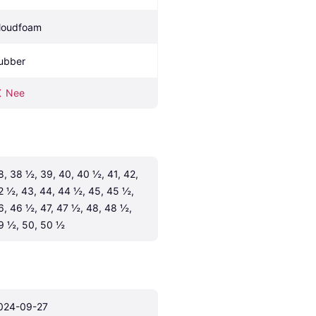
loudfoam
ubber
Nee
8, 38 ½, 39, 40, 40 ½, 41, 42, 
2 ½, 43, 44, 44 ½, 45, 45 ½, 
6, 46 ½, 47, 47 ½, 48, 48 ½, 
9 ½, 50, 50 ½
024-09-27