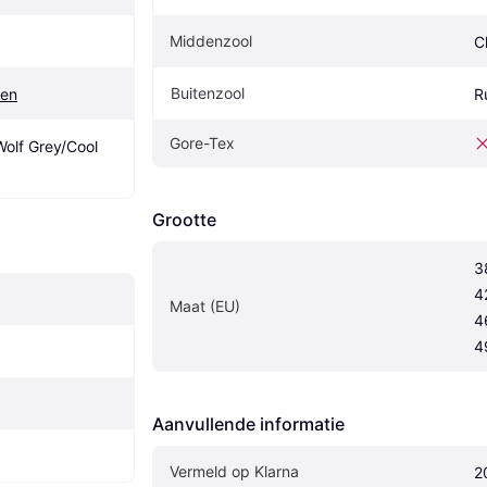
Middenzool
C
Buitenzool
nen
R
Gore-Tex
lf Grey/Cool 
Grootte
3
4
Maat (EU)
4
4
Aanvullende informatie
Vermeld op Klarna
2