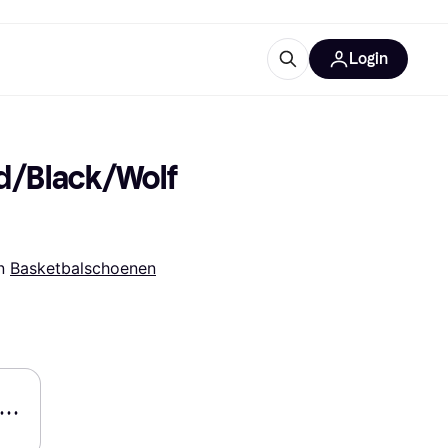
Login
trustingen
IM
d/Black/Wolf 
n 
Basketbalschoenen
gorieën