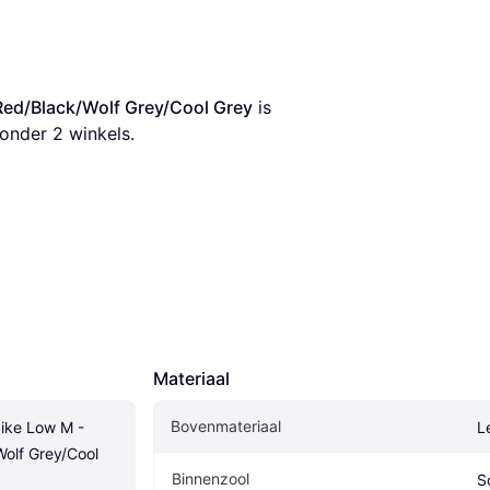
Red/Black/Wolf Grey/Cool Grey
 is 
onder 
2
 winkels.
Materiaal
Bovenmateriaal
ike Low M - 
L
lf Grey/Cool 
Binnenzool
S