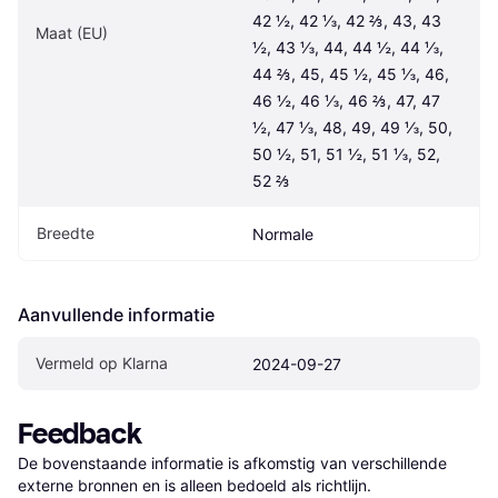
42 ½, 42 ⅓, 42 ⅔, 43, 43 
Maat (EU)
½, 43 ⅓, 44, 44 ½, 44 ⅓, 
44 ⅔, 45, 45 ½, 45 ⅓, 46, 
46 ½, 46 ⅓, 46 ⅔, 47, 47 
½, 47 ⅓, 48, 49, 49 ⅓, 50, 
50 ½, 51, 51 ½, 51 ⅓, 52, 
52 ⅔
Breedte
Normale
Aanvullende informatie
Vermeld op Klarna
2024-09-27
Feedback
De bovenstaande informatie is afkomstig van verschillende 
externe bronnen en is alleen bedoeld als richtlijn.
