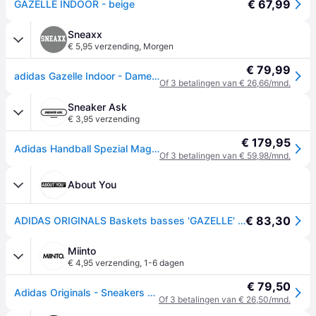
€ 67,99
GAZELLE INDOOR - beige
Sneaxx
€ 5,95 verzending
,
Morgen
€ 79,99
adidas Gazelle Indoor - Dames Sneakers - Magic Beige - EU 42
Of 3 betalingen van € 26,66/mnd.
Sneaker Ask
€ 3,95 verzending
€ 179,95
Adidas Handball Spezial Magic Beige
Of 3 betalingen van € 59,98/mnd.
About You
€ 83,30
ADIDAS ORIGINALS Baskets basses 'GAZELLE' beige / or / blanc
Miinto
€ 4,95 verzending
,
1-6 dagen
€ 79,50
Adidas Originals - Sneakers - Dames - Schoenen - Beige - Maat: 39 1/2 EU
Of 3 betalingen van € 26,50/mnd.