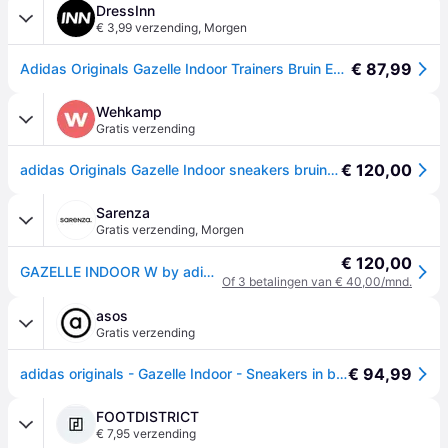
DressInn
€ 3,99 verzending
,
Morgen
€ 87,99
Adidas Originals Gazelle Indoor Trainers Bruin EU 39 1/3 Vrouw
Wehkamp
Gratis verzending
€ 120,00
adidas Originals Gazelle Indoor sneakers bruin/lichtroze
Sarenza
Gratis verzending
,
Morgen
€ 120,00
GAZELLE INDOOR W by adidas originals
Of 3 betalingen van € 40,00/mnd.
asos
Gratis verzending
€ 94,99
adidas originals - Gazelle Indoor - Sneakers in beige met rubberen zool-Wit
FOOTDISTRICT
€ 7,95 verzending