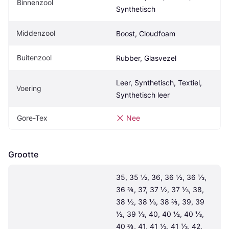
Binnenzool
Synthetisch
Middenzool
Boost, Cloudfoam
Buitenzool
Rubber, Glasvezel
Leer, Synthetisch, Textiel, 
Voering
Synthetisch leer
Gore-Tex
Nee
Grootte
35, 35 ½, 36, 36 ½, 36 ⅓, 
36 ⅔, 37, 37 ½, 37 ⅓, 38, 
38 ½, 38 ⅓, 38 ⅔, 39, 39 
½, 39 ⅓, 40, 40 ½, 40 ⅓, 
40 ⅔, 41, 41 ½, 41 ⅓, 42, 