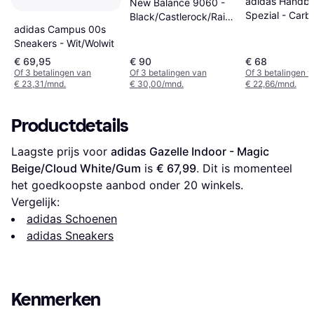
adidas Handba
New Balance 9060 -
Spezial - Carb
Black/Castlerock/Rain
adidas Campus 00s
Four/Core Blac
Cloud
Sneakers - Wit/Wolwit
€ 69,95
€ 90
€ 68
Of 3 betalingen van
Of 3 betalingen van
Of 3 betalingen 
€ 23,31/mnd.
€ 30,00/mnd.
€ 22,66/mnd.
Productdetails
Laagste prijs voor 
adidas Gazelle Indoor - Magic 
Beige/Cloud White/Gum
 is 
€ 67,99
. Dit is momenteel 
het goedkoopste aanbod onder 
20
 winkels.
Vergelijk:
adidas Schoenen
adidas Sneakers
Kenmerken