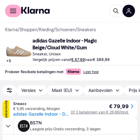
Voor shoppers
Voor bedrijven
Klarna
/
Shoppen
/
Kleding
/
Schoenen
/
Sneakers
adidas Gazelle Indoor - Magic 
Beige/Cloud White/Gum
Sneaker, Unisex
Vergelijk prijzen vanaf
€ 67,99
naar
€ 389,99
+
5
Probeer flexibele betalingen met
Leer hoe
Versies
Maat (EU)
Aanbevolen
Prijs 
advertentie
Sneaxx
€ 79,99
€ 5,95 verzending
,
Morgen
Of 3 betalingen van € 26,66/mnd.
adidas Gazelle Indoor - Dames Sneakers - Magic Beige - EU 42
BSTN
·
Laagste prijs
Gratis verzending
,
3 dagen