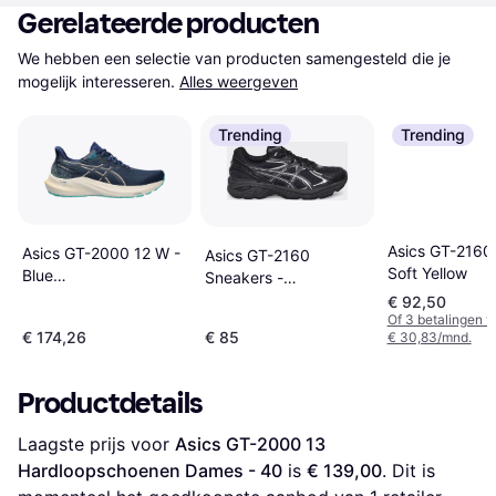
Gerelateerde producten
We hebben een selectie van producten samengesteld die je 
mogelijk interesseren.
Alles weergeven
Trending
Trending
Asics GT-2160
Asics GT-2000 12 W -
Asics GT-2160
Soft Yellow
Blue
Sneakers -
Expanse/Champagne
Black/Black
€ 92,50
Of 3 betalingen 
€ 174,26
€ 85
€ 30,83/mnd.
Productdetails
Laagste prijs voor 
Asics GT-2000 13 
Hardloopschoenen Dames - 40
 is 
€ 139,00
. Dit is 