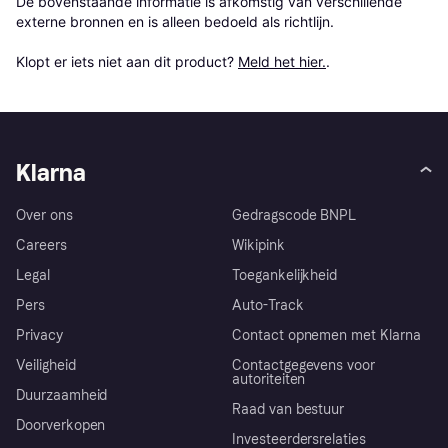
De bovenstaande informatie is afkomstig van verschillende 
externe bronnen en is alleen bedoeld als richtlijn.

Klopt er iets niet aan dit product? 
Meld het hier.
.
Klarna
Over ons
Gedragscode BNPL
Careers
Wikipink
Legal
Toegankelijkheid
Pers
Auto-Track
Privacy
Contact opnemen met Klarna
Veiligheid
Contactgegevens voor
autoriteiten
Duurzaamheid
Raad van bestuur
Doorverkopen
Investeerdersrelaties