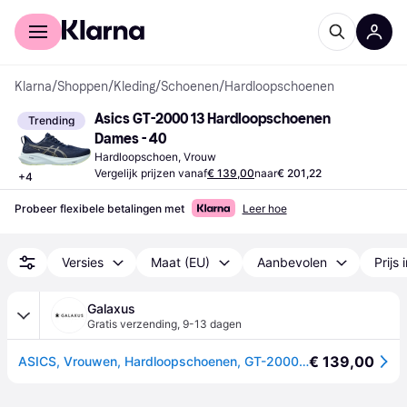
Voor shoppers
Voor bedrijven
Klarna
/
Shoppen
/
Kleding
/
Schoenen
/
Hardloopschoenen
Asics GT-2000 13 Hardloopschoenen 
Trending
Dames - 40
Hardloopschoen, Vrouw
Vergelijk prijzen vanaf
€ 139,00
naar
€ 201,22
+
4
Probeer flexibele betalingen met
Leer hoe
Versies
Maat (EU)
Aanbevolen
Prijs 
Galaxus
Gratis verzending
,
9-13 dagen
€ 139,00
ASICS, Vrouwen, Hardloopschoenen, GT-2000 13 (40.5), Blauw