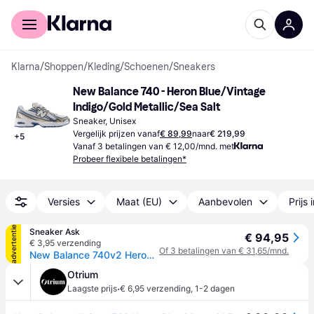
Voor shoppers
Voor bedrijven
Klarna
/
Shoppen
/
Kleding
/
Schoenen
/
Sneakers
New Balance 740 - Heron Blue/Vintage 
Indigo/Gold Metallic/Sea Salt
Sneaker, Unisex
Vergelijk prijzen vanaf
€ 89,99
naar
€ 219,99
+
5
Vanaf 3 betalingen van € 12,00/mnd. met
Probeer flexibele betalingen*
Versies
Maat (EU)
Aanbevolen
Prijs 
advertentie
Sneaker Ask
€ 94,95
€ 3,95 verzending
Of 3 betalingen van € 31,65/mnd.
New Balance 740v2 Heron Blue Vintage Indigo
Otrium
·
Laagste prijs
€ 6,95 verzending
,
1-2 dagen