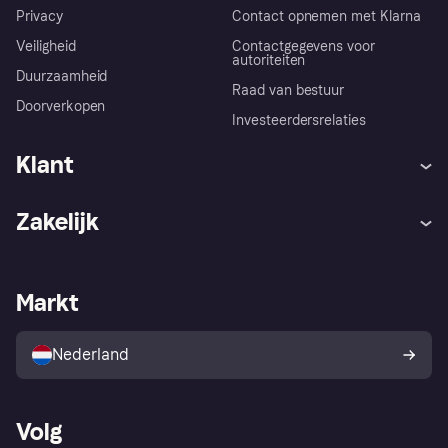
Privacy
Contact opnemen met Klarna
Veiligheid
Contactgegevens voor
autoriteiten
Duurzaamheid
Raad van bestuur
Doorverkopen
Investeerdersrelaties
Klant
Hulp
Klachten
Zakelijk
Login
Onze belofte
Webwinkelsupport
Developers
De Klarna app
Privacyinstellingen
Zakelijke login
Operationele status
Markt
Winkeloverzicht
Je herroepingsrecht
Verkoop met Klarna
Platformen en partners
Kopersbescherming voor
consumenten
Nederland
Volg