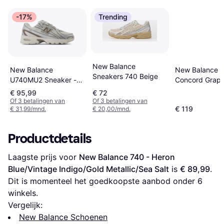
-17%
Trending
New Balance
New Balance
New Balance 
Sneakers 740 Beige
U740MU2 Sneaker -
Concord Grap
Beige/Zilver
€ 95,99
€ 72
Of 3 betalingen van
Of 3 betalingen van
€ 119
€ 31,99/mnd.
€ 20,00/mnd.
Productdetails
Laagste prijs voor 
New Balance 740 - Heron 
Blue/Vintage Indigo/Gold Metallic/Sea Salt
 is 
€ 89,99
. 
Dit is momenteel het goedkoopste aanbod onder 
6
winkels.
Vergelijk:
New Balance Schoenen