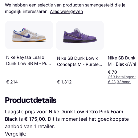
We hebben een selectie van producten samengesteld die je 
mogelijk interesseren.
Alles weergeven
Nike Rayssa Leal x
Nike SB Dunk 
Nike SB Dunk Low x
Dunk Low SB M - Pure
M - Black/Whi
Concepts M - Purple
Platinum/Deep Royal
Light Brown
Lobster
€ 70
Blue/Vivid
Of 3 betalingen 
Purple/White/Gum
€ 214
€ 1.312
€ 23,33/mnd.
Yellow
Productdetails
Laagste prijs voor 
Nike Dunk Low Retro Pink Foam 
Black
 is 
€ 175,00
. Dit is momenteel het goedkoopste 
aanbod van 1 retailer.
Vergelijk: