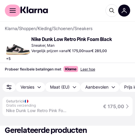
Voor shoppers
Voor bedrijven
Klarna
/
Shoppen
/
Kleding
/
Schoenen
/
Sneakers
Nike Dunk Low Retro Pink Foam Black
Sneaker, Man
Vergelijk prijzen vanaf
€ 175,00
naar
€ 285,00
+
5
Probeer flexibele betalingen met
Leer hoe
Versies
Maat (EU)
Aanbevolen
Prijs 
Geturbrick
Gratis verzending
€ 175,00
Nike Dunk Low Retro Pink Foam Black - 46 / Standard
Gerelateerde producten