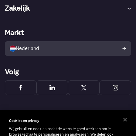
Hulp
Klachten
Zakelijk
Login
Onze belofte
Webwinkelsupport
Developers
De Klarna app
Privacyinstellingen
Zakelijke login
Operationele status
Markt
Winkeloverzicht
Je herroepingsrecht
Verkoop met Klarna
Platformen en partners
Kopersbescherming voor
consumenten
Nederland
Volg
Cookies en privacy
Wij gebruiken cookies zodat de website goed werkt en om je
browsegedrag te personaliseren en analyseren. We delen ook