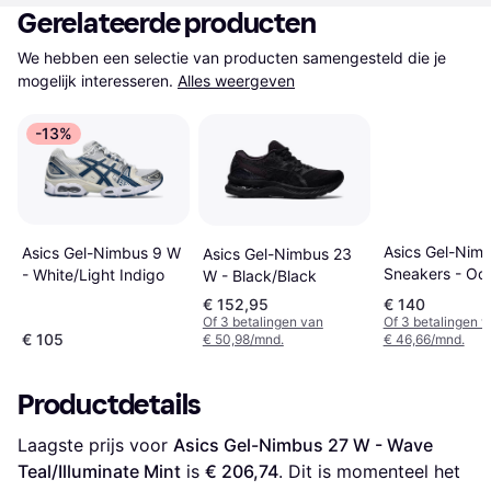
Gerelateerde producten
We hebben een selectie van producten samengesteld die je 
mogelijk interesseren.
Alles weergeven
-13%
Asics Gel-Nimb
Asics Gel-Nimbus 9 W
Asics Gel-Nimbus 23
Sneakers - Oc
- White/Light Indigo
W - Black/Black
Haze/Pure Silv
€ 152,95
€ 140
Of 3 betalingen van
Of 3 betalingen 
€ 105
€ 50,98/mnd.
€ 46,66/mnd.
Productdetails
Laagste prijs voor 
Asics Gel-Nimbus 27 W - Wave 
Teal/Illuminate Mint
 is 
€ 206,74
. Dit is momenteel het 