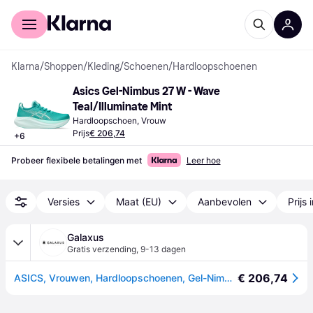
Voor shoppers
Voor bedrijven
Klarna
/
Shoppen
/
Kleding
/
Schoenen
/
Hardloopschoenen
Asics Gel-Nimbus 27 W - Wave 
Teal/Illuminate Mint
Hardloopschoen, Vrouw
Prijs
€ 206,74
+
6
Probeer flexibele betalingen met
Leer hoe
Versies
Maat (EU)
Aanbevolen
Prijs 
Galaxus
Gratis verzending
,
9-13 dagen
€ 206,74
ASICS, Vrouwen, Hardloopschoenen, Gel-Nimbus 27 - 64537 (42), Turkoois