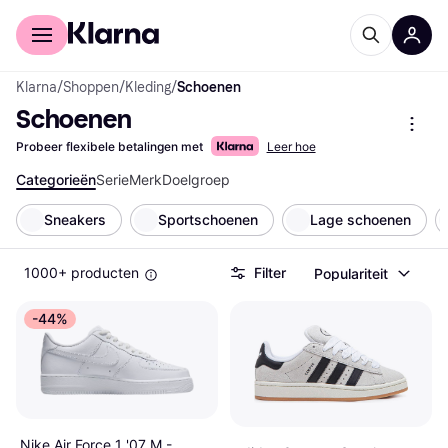
Voor shoppers
Voor bedrijven
Klarna
/
Shoppen
/
Kleding
/
Schoenen
Schoenen
Probeer flexibele betalingen met
Leer hoe
Categorieën
Serie
Merk
Doelgroep
Sneakers
Sportschoenen
Lage schoenen
1000+ producten
Filter
Populariteit
-44%
Nike Air Force 1 '07 M -