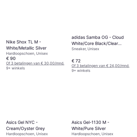
adidas Samba OG - Cloud
Nike Shox TL M -
White/Core Black/Clear
White/Metallic Silver
Sneaker, Unisex
Granite
Hardloopschoen, Unisex
€ 90
€ 72
Of 3 betalingen van € 30,00/mnd.
Of 3 betalingen van € 24,00/mnd.
9+ winkels
9+ winkels
Asics Gel-1130 M -
Asics Gel NYC -
White/Pure Silver
Cream/Oyster Grey
Hardloopschoen, Unisex
Hardloopschoen, Unisex