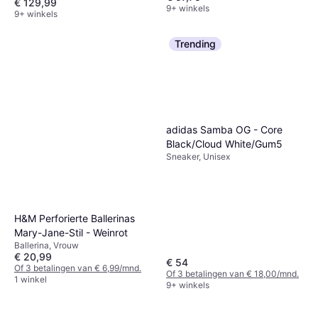
€ 129,99
9+ winkels
9+ winkels
Trending
adidas Samba OG - Core
Black/Cloud White/Gum5
Sneaker, Unisex
H&M Perforierte Ballerinas
Mary-Jane-Stil - Weinrot
Ballerina, Vrouw
€ 20,99
€ 54
Of 3 betalingen van € 6,99/mnd.
Of 3 betalingen van € 18,00/mnd.
1 winkel
9+ winkels