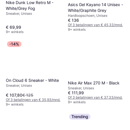
Nike Dunk Low Retro M -
Asics Gel Kayano 14 Unisex -
White/Grey Fog
White/Graphite Grey
Sneaker, Unisex
Hardloopschoen, Unisex
€ 136
Of 3 betalingen van € 45,33/mnd.
€ 69,99
9+ winkels
9+ winkels
-14%
On Cloud 6 Sneaker - White
Nike Air Max 270 M - Black
Sneaker, Unisex
Sneaker, Unisex
€ 111,99
€ 107,80
€ 125
Of 3 betalingen van € 37,33/mnd.
Of 3 betalingen van € 35,93/mnd.
9+ winkels
9+ winkels
Trending