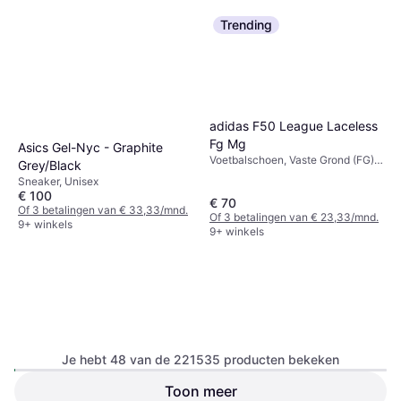
Trending
adidas F50 League Laceless
Fg Mg
Asics Gel-Nyc - Graphite
Voetbalschoen, Vaste Grond (FG),
Grey/Black
Unisex, Volwassene, Junior, Man
Sneaker, Unisex
€ 100
€ 70
Of 3 betalingen van € 33,33/mnd.
Of 3 betalingen van € 23,33/mnd.
9+ winkels
9+ winkels
Je hebt 48 van de 221535 producten bekeken
adidas Galalxy 7 - Core Black
Toon meer
Nike Shox TL M -