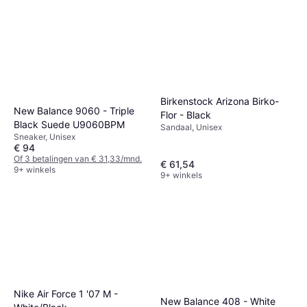
Birkenstock Arizona Birko-
New Balance 9060 - Triple
Flor - Black
Black Suede U9060BPM
Sandaal, Unisex
Sneaker, Unisex
€ 94
Of 3 betalingen van € 31,33/mnd.
€ 61,54
9+ winkels
9+ winkels
Nike Air Force 1 '07 M -
New Balance 408 - White