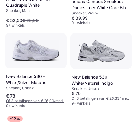
adidas Campus Sneakers
Quadruple White
Dames Leer White Core Black
Sneaker, Man
Sneaker, Vrouw
Beige
€ 39,99
€ 52,50
€ 93,95
9+ winkels
9+ winkels
New Balance 530 -
New Balance 530 -
White/Silver Metallic
White/Natural Indigo
Sneaker, Unisex
Sneaker, Unisex
€ 79
€ 78
Of 3 betalingen van € 26,33/mnd.
Of 3 betalingen van € 26,00/mnd.
9+ winkels
9+ winkels
-13%