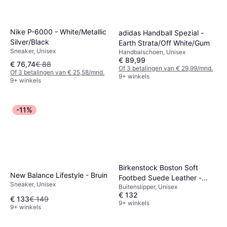
Nike P-6000 - White/Metallic
adidas Handball Spezial -
Silver/Black
Earth Strata/Off White/Gum
Sneaker, Unisex
Handbalschoen, Unisex
€ 89,99
€ 76,74
€ 88
Of 3 betalingen van € 29,99/mnd.
Of 3 betalingen van € 25,58/mnd.
9+ winkels
9+ winkels
-11%
Birkenstock Boston Soft
New Balance Lifestyle - Bruin
Footbed Suede Leather -
Sneaker, Unisex
Buitenslipper, Unisex
Taupe
€ 132
€ 133
€ 149
9+ winkels
9+ winkels