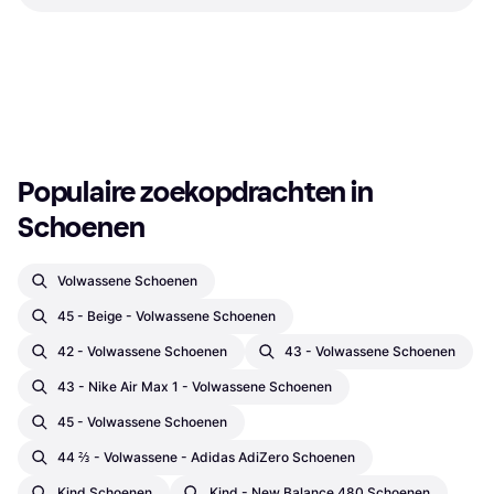
Hardloopschoen, Unisex
Black/Metallic Hematite/Max
Sneaker, Unisex
Orange
€ 120
Of 3 betalingen van € 40,00/mnd.
€ 37,99
9+ winkels
9+ winkels
1
2
3
...
783
...
1563
Populaire zoekopdrachten in 
Schoenen
Volwassene Schoenen
45 - Beige - Volwassene Schoenen
42 - Volwassene Schoenen
43 - Volwassene Schoenen
43 - Nike Air Max 1 - Volwassene Schoenen
45 - Volwassene Schoenen
44 ⅔ - Volwassene - Adidas AdiZero Schoenen
Kind Schoenen
Kind - New Balance 480 Schoenen