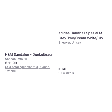
adidas Handball Spezial M -
Grey Two/Cream White/Cloud
Sneaker, Unisex
White
H&M Sandalen - Dunkelbraun
Sandaal, Vrouw
€ 11,99
Of 3 betalingen van € 3,99/mnd.
€ 66
1 winkel
9+ winkels