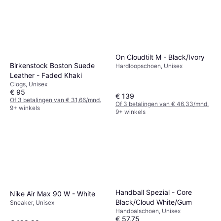
On Cloudtilt M - Black/Ivory
Birkenstock Boston Suede
Hardloopschoen, Unisex
Leather - Faded Khaki
Clogs, Unisex
€ 95
€ 139
Of 3 betalingen van € 31,66/mnd.
Of 3 betalingen van € 46,33/mnd.
9+ winkels
9+ winkels
Handball Spezial - Core
Nike Air Max 90 W - White
Black/Cloud White/Gum
Sneaker, Unisex
Handbalschoen, Unisex
€ 57,75