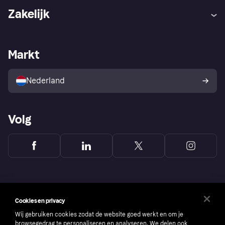
Hulp
Klachten
Zakelijk
Login
Onze belofte
Webwinkelsupport
Developers
De Klarna app
Privacyinstellingen
Zakelijke login
Operationele status
Markt
Winkeloverzicht
Je herroepingsrecht
Verkoop met Klarna
Platformen en partners
Kopersbescherming voor
consumenten
Nederland
Volg
Cookies en privacy
Wij gebruiken cookies zodat de website goed werkt en om je
browsegedrag te personaliseren en analyseren. We delen ook