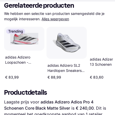
Gerelateerde producten
We hebben een selectie van producten samengesteld die je 
mogelijk interesseren.
Alles weergeven
Trending
adidas Adizero
adidas Adizero
Loopschoen -
13 Schoenen -
adidas Adizero SL2
Knalrood/Zwart/Wit
Black/Ftw Whi
Hardlopen Sneakers -
Five
Wit/Zwart
€ 83,99
€ 88,99
€ 83,60
Productdetails
Laagste prijs voor 
adidas Adizero Adios Pro 4 
Schoenen Core Black Matte Silver
 is 
€ 240,00
. Dit is 
momenteel het goedkoopste aanbod van 1 retailer.