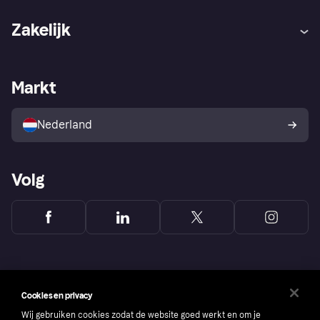
Hulp
Klachten
Zakelijk
Login
Onze belofte
Webwinkelsupport
Developers
De Klarna app
Privacyinstellingen
Zakelijke login
Operationele status
Markt
Winkeloverzicht
Je herroepingsrecht
Verkoop met Klarna
Platformen en partners
Kopersbescherming voor
consumenten
Nederland
Volg
Cookies en privacy
Wij gebruiken cookies zodat de website goed werkt en om je