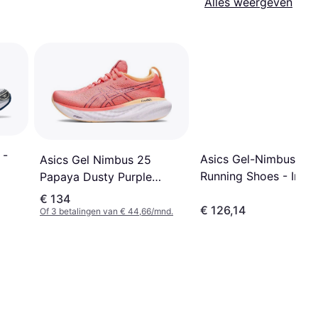
Alles weergeven
 -
Asics Gel-Nimbus 27
Asics Gel Nimbus 25
Running Shoes - Indi
Papaya Dusty Purple
Fog/Denim Blue
Sneakers - Oranje
€ 134
€ 126,14
Of 3 betalingen van € 44,66/mnd.