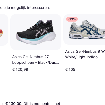
ie je mogelijk interesseren.
-13%
Asics Gel-Nimbus 9 W
Asics Gel Nimbus 27
White/Light Indigo
Loopschoen - Black/Dusk
Violet
€ 120,99
€ 105
s
 is 
€ 130,00
. Dit is momenteel het 