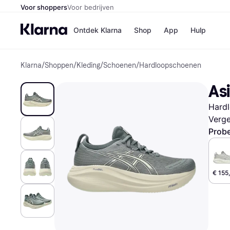
Voor shoppers
Voor bedrijven
Ontdek Klarna
Shop
App
Hulp
Klarna
/
Shoppen
/
Kleding
/
Schoenen
/
Hardloopschoenen
Winkels
Media
B
Asi
Bol
B
Booki
B
Hard
H&M
B
Kruidv
Verge
Probe
Winkelove
€ 155