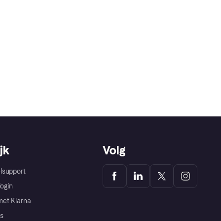
jk
Volg
lsupport
login
et Klarna
s