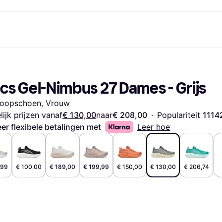
Betaalmethoden
Shop & vergelijk prijzen
Winkelen en beloningen
Financiën
Mobiel
Fotografieën
Kantoorui
Markt
etaalmethoden
Aanbiedingen
Cashback
Gaming en Entertainment
Klarna Card
Reis-eS
cs Gel-Nimbus 27 Dames - Grijs
etaal nu
Gezondheid &
Winkeloverzicht
Telefoons & Wearables
Saldo
ng.com
etaal in 3 delen
Schoonheid
Lidmaatschappen
Kinderen en Familie
Spaarrekeningen
loopschoen, Vrouw
etaal in 30 dagen
Kleding
Vrienden uitnodigen
Gemotoriseerde
Vaste rekening
at
Speelgoed
Vervoersmiddelen
Flex rekening
lijk prijzen vanaf
€ 130,00
naar
€ 208,00
·
Populariteit 
1114
Huizen en Interieurs
Tuin en Terras
er flexibele betalingen met
Leer hoe
Geluid & Beeld
Keukenapparaten
Sport en Outdoor
Huishoudapparaten
Computers
Boeken, Films en Muziek
rzicht
Klussen
Alle cate
,99
€ 100,00
€ 189,00
€ 199,99
€ 150,00
€ 130,00
€ 206,74