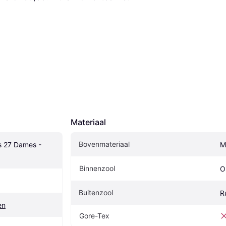
Materiaal
Bovenmateriaal
 27 Dames - 
M
Binnenzool
O
Buitenzool
R
en
Gore-Tex