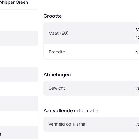
Whisper Green
Grootte
3
Maat (EU)
4
Breedte
N
Afmetingen
Gewicht
2
Aanvullende informatie
Vermeld op Klarna
2
s