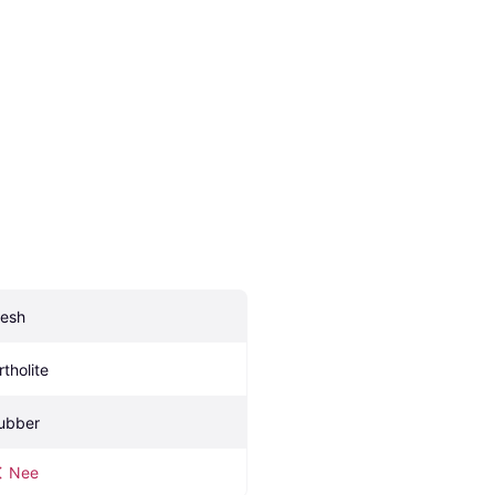
esh
rtholite
ubber
Nee