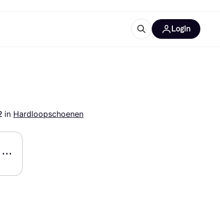
Login
trustingen
IM
2 
in 
Hardloopschoenen
gorieën