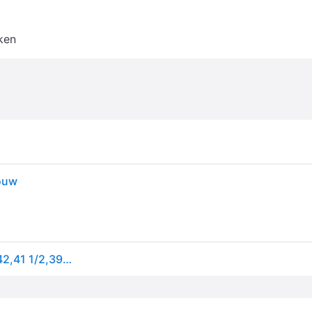
ken
rouw
Lage Sneakers Asics Gel Nimbus 27 - multicolour - 42,41 1/2,39 1/2