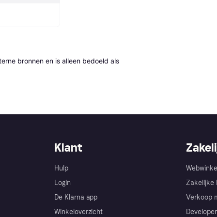
erne bronnen en is alleen bedoeld als 
Klant
Zakeli
Hulp
Webwinke
Login
Zakelijke 
De Klarna app
Verkoop m
Winkeloverzicht
Developer