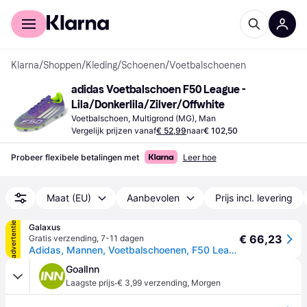
Voor shoppers
Voor bedrijven
Klarna
/
Shoppen
/
Kleding
/
Schoenen
/
Voetbalschoenen
adidas Voetbalschoen F50 League - 
Lila/Donkerlila/Zilver/Offwhite
Voetbalschoen, Multigrond (MG), Man
Vergelijk prijzen vanaf
€ 52,99
naar
€ 102,50
Probeer flexibele betalingen met
Leer hoe
Maat (EU)
Aanbevolen
Prijs incl. levering
advertentie
Galaxus
€ 66,23
Gratis verzending
,
7-11 dagen
Adidas, Mannen, Voetbalschoenen, F50 League FG/AG (44 2/3), Paars
GoalInn
·
Laagste prijs
€ 3,99 verzending
,
Morgen