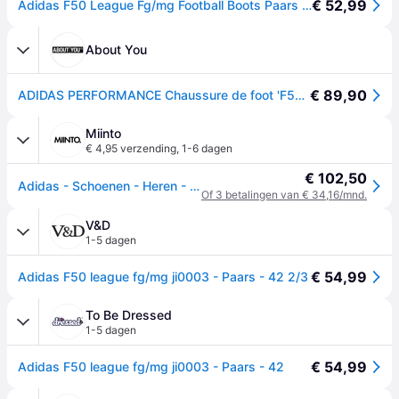
€ 52,99
Adidas F50 League Fg/mg Football Boots Paars EU 44 2/3 Man
About You
€ 89,90
ADIDAS PERFORMANCE Chaussure de foot 'F50 League' violet / violet foncé / argent / blanc cassé
Miinto
€ 4,95 verzending
,
1-6 dagen
€ 102,50
Adidas - Schoenen - Heren - Sport - Veelkleurig - Maat: 42 EU
Of 3 betalingen van € 34,16/mnd.
V&D
1-5 dagen
€ 54,99
Adidas F50 league fg/mg ji0003 - Paars - 42 2/3
To Be Dressed
1-5 dagen
€ 54,99
Adidas F50 league fg/mg ji0003 - Paars - 42