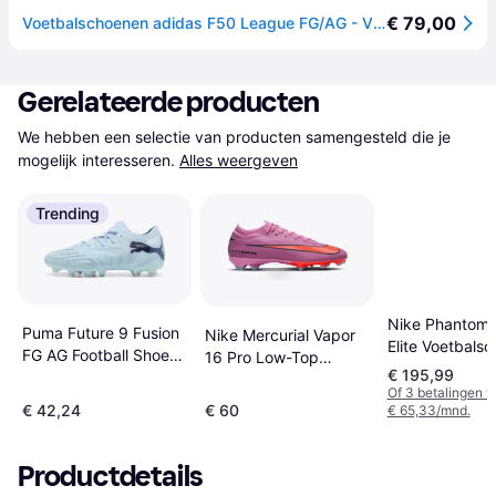
€ 79,00
Voetbalschoenen adidas F50 League FG/AG - Violet
Gerelateerde producten
We hebben een selectie van producten samengesteld die je 
mogelijk interesseren.
Alles weergeven
Trending
Nike Phantom
Puma Future 9 Fusion
Nike Mercurial Vapor
Elite Voetbals
FG AG Football Shoes
16 Pro Low-Top
- Rood
€ 195,99
- Blauw
Voetbalschoenen -
Of 3 betalingen 
Roze
€ 42,24
€ 60
€ 65,33/mnd.
Productdetails