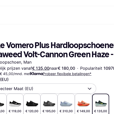
Betaalmethoden
Shop & vergelijk prijzen
Winkelen en beloningen
Financiën
Mobiel
Fotografieën
Kant
t
etaalmethoden
Aanbiedingen
Cashback
Gaming en Entertainment
Klarna Card
Reis-eS
ke Vomero Plus Hardloopschoene
etaal nu
Gezondheid & Schoonheid
Winkeloverzicht
Telefoons & Wearables
Saldo
om
etaal in 3 delen
Kleding
Lidmaatschappen
Kinderen en Familie
Spaarrekeningen
aweed Volt-Cannon Green Haze -
etaal in 30 dagen
Speelgoed
Vrienden uitnodigen
Gemotoriseerde Vervoersmiddelen
Vaste rekening
Huizen en Interieurs
Tuin en Terras
Flex rekening
loopschoen, Man
Geluid & Beeld
Keukenapparaten
lijk prijzen vanaf
€ 135,00
naar
€ 180,00
·
Populariteit 
1097
Sport en Outdoor
Huishoudapparaten
 € 45,00/mnd. met
Computers
Probeer flexibele betalingen*
Boeken, Films en Muziek
t
Klussen
Alle 
 (EU)
lecteer Maat (EU)
,00
€ 119,00
€ 120,00
€ 195,00
€ 310,00
€ 149,00
€ 135,00