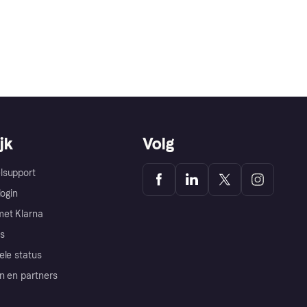
jk
Volg
lsupport
login
et Klarna
s
ele status
n en partners