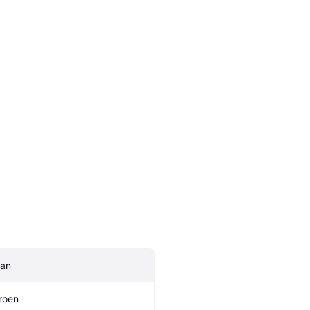
an
roen