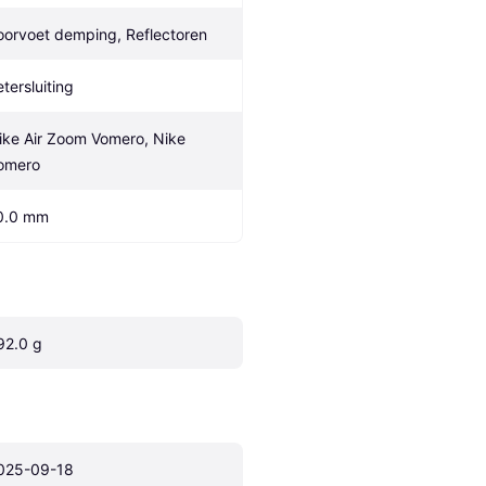
oorvoet demping, Reflectoren
etersluiting
ike Air Zoom Vomero, Nike 
omero
0.0 mm
92.0 g
025-09-18