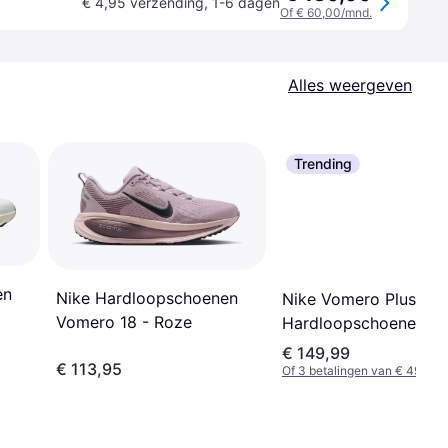
€ 4,95 verzending
,
1-6 dagen
Of € 60,00/mnd.
Alles weergeven
Trending
en
Nike Hardloopschoenen
Nike Vomero Plus
Vomero 18 - Roze
Hardloopschoenen V
Heren - Grijs
€ 149,99
€ 113,95
Of 3 betalingen van € 49,99/