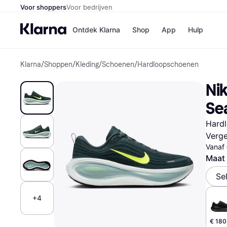
Voor shoppers
Voor bedrijven
Ontdek Klarna
Shop
App
Hulp
Klarna
/
Shoppen
/
Kleding
/
Schoenen
/
Hardloopschoenen
Winkels
MediaMark
B
Ni
Bol
B
Booking.c
B
Se
H&M
B
Kruidvat
Hard
Verge
Vanaf
Winkeloverzich
Maat
Se
+4
€ 180