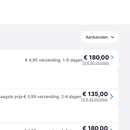
Aanbevolen
€ 180,00
€ 4,95 verzending
,
1-6 dagen
Of € 60,00/mnd.
€ 135,00
·
aagste prijs
€ 3,99 verzending
,
2-4 dagen
Of € 45,00/mnd.
€ 180,00