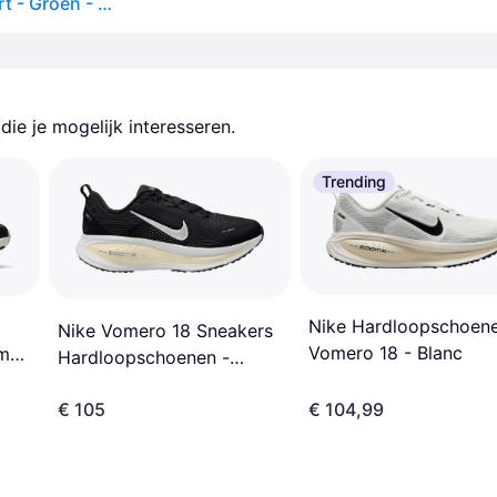
Nike - Vomero Plus hardloopsneakers - Heren - Sport - Groen - Maat: 42 EU
ie je mogelijk interesseren.
Trending
Nike Hardloopschoen
Nike Vomero 18 Sneakers
Vomero 18 - Blanc
mes
Hardloopschoenen -
Noir/Black/Summit
€ 105
€ 104,99
White/Coconut Milk-Lt
Iron Ore