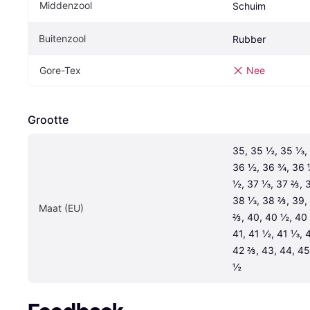
Middenzool
Schuim
Buitenzool
Rubber
Gore-Tex
Nee
Grootte
35, 35 ½, 35 ⅓, 
36 ½, 36 ¾, 36 ⅓
½, 37 ⅓, 37 ⅔, 3
38 ⅓, 38 ⅔, 39, 
Maat (EU)
⅔, 40, 40 ½, 40 
41, 41 ½, 41 ⅓, 4
42 ⅔, 43, 44, 45
½