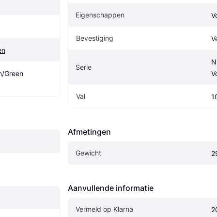
Eigenschappen
V
Bevestiging
V
en
N
Serie
/Green 
V
Val
1
Afmetingen
Gewicht
2
Aanvullende informatie
Vermeld op Klarna
2