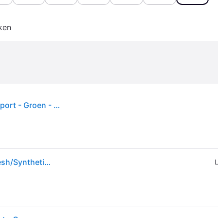
ken
Nike - Vomero Plus hardloopsneakers - Heren - Sport - Groen - Maat: 42 EU
Nike Zoom Sneakers Heren - Blauw - Maat 40.5 - Mesh/Synthetisch - Blue
L