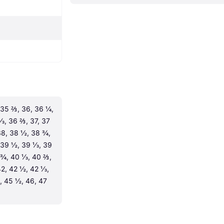
35 ⅔, 36, 36 ¼, 
, 36 ⅔, 37, 37 
8, 38 ½, 38 ¾, 
39 ½, 39 ⅓, 39 
¾, 40 ⅓, 40 ⅔, 
2, 42 ½, 42 ⅓, 
, 45 ½, 46, 47 