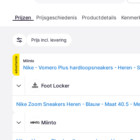
Prijzen
Prijsgeschiedenis
Productdetails
Kenmer
Prijs incl. levering
advertentie
Miinto
Foot Locker
Miinto