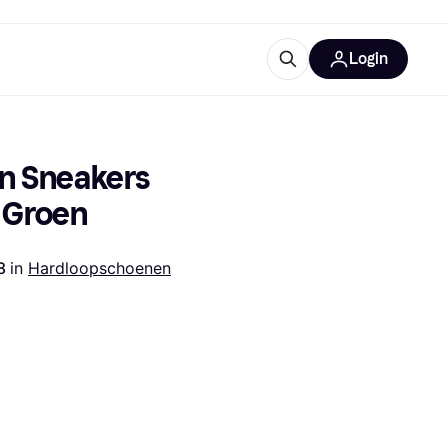
Login
ooruitrustingen
IM
n Sneakers 
 Groen
8 
in 
Hardloopschoenen
categorieën