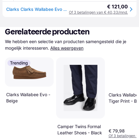
€ 121,00
Clarks Clarks Wallabee Evo Schuhe aus Veloursleder
Of 3 betalingen van € 40,33/mnd.
Gerelateerde producten
We hebben een selectie van producten samengesteld die je 
mogelijk interesseren.
Alles weergeven
Trending
Clarks Wallabee Evo -
Clarks Wallabe
Beige
Tiger Print - B
Camper Twins Formal
€ 79,98
Leather Shoes - Black
Of 3 betalingen 