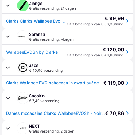
Ziengs
Gratis verzending
,
21 dagen
€ 99,99
Clarks Clarks Wallabee Evo Veterschoenen zwart Suede - Zwart - 6,5
Of 3 betalingen van € 33,33/mnd.
Sarenza
Gratis verzending
,
Morgen
€ 120,00
WallabeeEVOSh by Clarks
Of 3 betalingen van € 40,00/mnd.
asos
€ 40,00 verzending
€ 119,00
Clarks Wallabee EVO schoenen in zwart suède
Sneakin
€ 7,49 verzending
€ 70,86
Dames mocassins Clarks WallabeeEVOSh - Noir - 38
NEXT
Gratis verzending
,
2 dagen