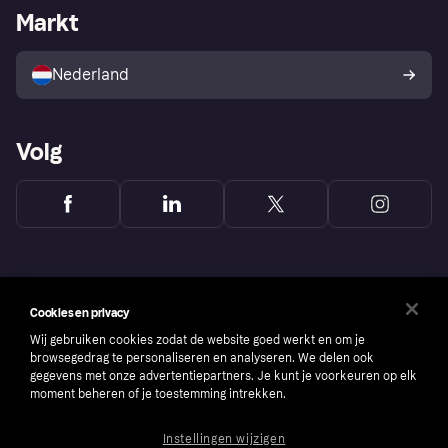
Zakelijke login
Operationele status
Markt
Winkeloverzicht
Je herroepingsrecht
Verkoop met Klarna
Platformen en partners
Kopersbescherming voor
consumenten
Nederland
Volg
Cookies en privacy
Wij gebruiken cookies zodat de website goed werkt en om je
browsegedrag te personaliseren en analyseren. We delen ook
gegevens met onze advertentiepartners. Je kunt je voorkeuren op elk
moment beheren of je toestemming intrekken.
Instellingen wijzigen