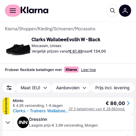
Voor shoppers
Voor bedrijven
Klarna
/
Shoppen
/
Kleding
/
Schoenen
/
Mocassins
Clarks WallabeeEvoSh W - Black
Mocassin, Unisex
Vergelijk prijzen vanaf
€ 61,49
naar
€ 134,00
Probeer flexibele betalingen met
Leer hoe
Maat (EU)
Aanbevolen
Prijs incl. levering
advertentie
Miinto
€ 86,00
€ 4,95 verzending
,
1-6 dagen
Of 3 betalingen van € 28,66/mnd.
Clarks - Trainers Wallabeeevosh Leisure - Dames - Schoenen - Zwart - Maat: 37 EU Leer
DressInn
·
Laagste prijs
€ 3,99 verzending
,
Morgen