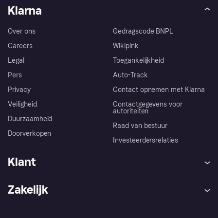
Klarna
Over ons
Gedragscode BNPL
Careers
Wikipink
Legal
Toegankelijkheid
Pers
Auto-Track
Privacy
Contact opnemen met Klarna
Veiligheid
Contactgegevens voor
autoriteiten
Duurzaamheid
Raad van bestuur
Doorverkopen
Investeerdersrelaties
Klant
Hulp
Klachten
Zakelijk
Login
Onze belofte
Webwinkelsupport
Developers
De Klarna app
Privacyinstellingen