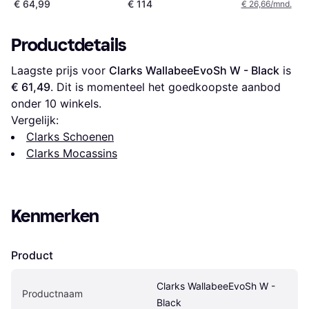
€ 64,99
€ 114
€ 26,66/mnd.
Productdetails
Laagste prijs voor 
Clarks WallabeeEvoSh W - Black
 is 
€ 61,49
. Dit is momenteel het goedkoopste aanbod 
onder 
10
 winkels.
Vergelijk:
Clarks Schoenen
Clarks Mocassins
Kenmerken
Product
Clarks WallabeeEvoSh W - 
Productnaam
Black