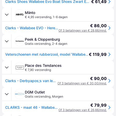
€ 61,49
Clarks Shoes Wallabee Evo Boat Shoes Zwart EU 37 Vrouw
Miinto
€ 4,95 verzending
,
1-6 dagen
€ 86,00
Clarks - Wallabee EVO - Heren - Schoenen - Zwart - Maat: 42 1/2 EU Leer
Of 3 betalingen van € 28,66/mnd.
Peek & Cloppenburg
Gratis verzending
,
2-4 dagen
€ 119,99
Veterschoenen met rubberzool, model 'Wallabee Evo' - Zwart - 41
Place des Tendances
€ 7,90 verzending
€ 90,00
Clarks - Derbyapos;s van leer - 46 Maat - Zwart
Of 3 betalingen van € 30,00/mnd.
DGM Outlet
Gratis verzending
,
Morgen
€ 79,99
CLARKS - maat 46 - WallabeeEVO Heren Veterschoenen - Leer - Zwart
Of 3 betalingen van € 26,66/mnd.