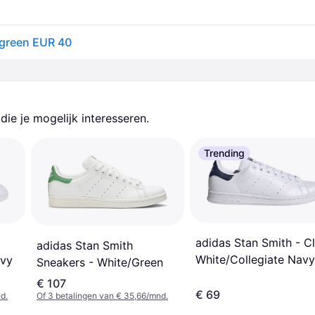
 green EUR 40
ie je mogelijk interesseren.
Trending
adidas Stan Smith - C
adidas Stan Smith
White/Collegiate Navy
avy
Sneakers - White/Green
€ 107
€ 69
d.
Of 3 betalingen van € 35,66/mnd.