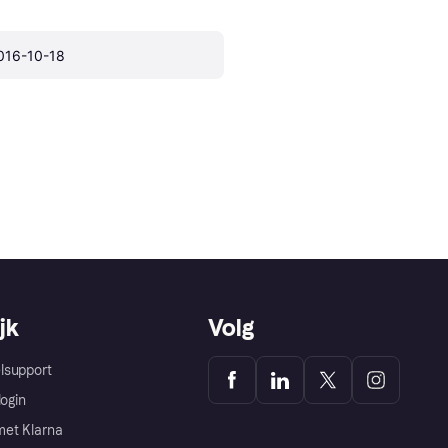
016-10-18
jk
Volg
lsupport
login
et Klarna