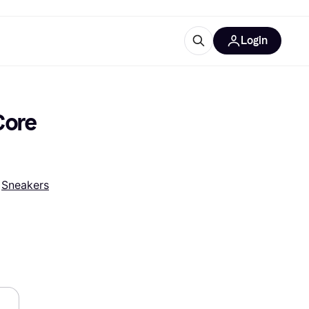
Login
trustingen
IM
ore 
 
Sneakers
gorieën