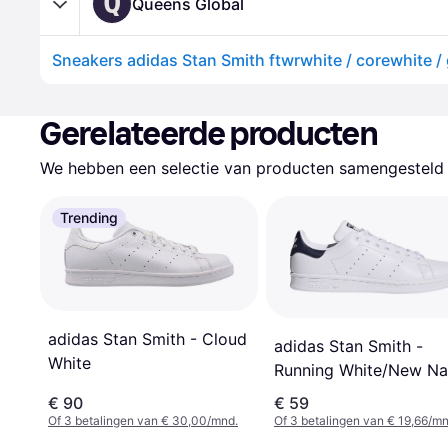
Q
Queens Global
Sneakers adidas Stan Smith ftwrwhite / corewhite /
Gerelateerde producten
We hebben een selectie van producten samengesteld d
Trending
adidas Stan Smith - Cloud
adidas Stan Smith -
White
Running White/New N
€ 90
€ 59
Of 3 betalingen van € 30,00/mnd.
Of 3 betalingen van € 19,66/mn