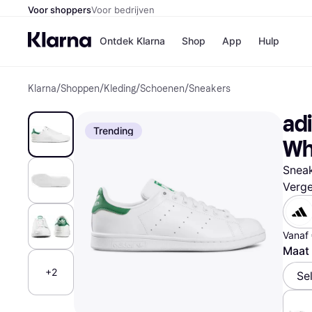
Voor shoppers
Voor bedrijven
Ontdek Klarna
Shop
App
Hulp
Klarna
/
Shoppen
/
Kleding
/
Schoenen
/
Sneakers
Winkels
Media
B
adi
Bol
B
Trending
Booki
B
Wh
H&M
B
Kruidv
Sneak
Verge
Winkelove
Vanaf
Maat
+2
Se