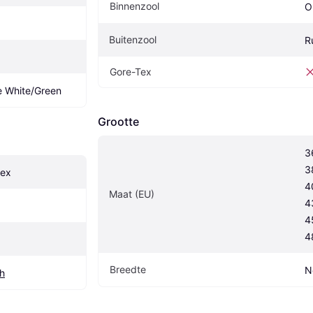
Binnenzool
O
Buitenzool
R
Gore-Tex
e White/Green
Grootte
3
3
sex
4
Maat (EU)
4
4
4
Breedte
N
h