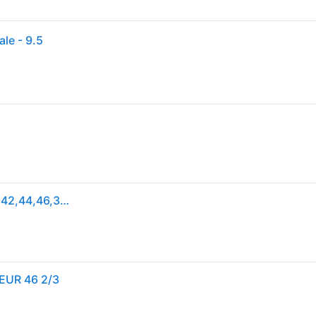
ale - 9.5
Lage Sneakers adidas STAN SMITH - Wit - 36,38,40,42,44,46,36 2/3,37 1/3,38 2/3,39 1/3,40 2/3,41 1/3,42 2/3,43 1/3,44 2/3,45 1/3,46 2/3,47 1/3,48
 EUR 46 2/3