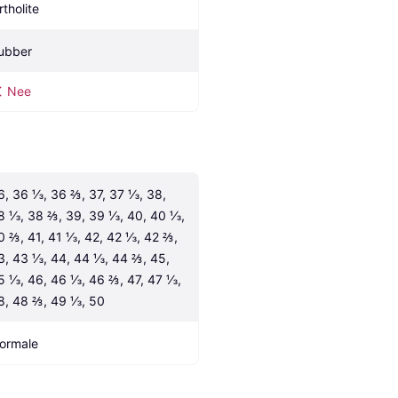
rtholite
ubber
Nee
6, 36 ⅓, 36 ⅔, 37, 37 ⅓, 38, 
8 ⅓, 38 ⅔, 39, 39 ⅓, 40, 40 ⅓, 
0 ⅔, 41, 41 ⅓, 42, 42 ⅓, 42 ⅔, 
3, 43 ⅓, 44, 44 ⅓, 44 ⅔, 45, 
5 ⅓, 46, 46 ⅓, 46 ⅔, 47, 47 ⅓, 
8, 48 ⅔, 49 ⅓, 50
ormale