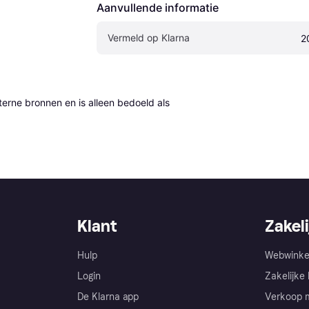
Aanvullende informatie
Vermeld op Klarna
2
erne bronnen en is alleen bedoeld als 
Klant
Zakeli
Hulp
Webwinke
Login
Zakelijke 
De Klarna app
Verkoop m