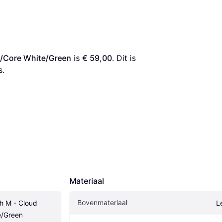
e/Core White/Green
 is 
€ 59,00
. Dit is 
s.
Materiaal
Bovenmateriaal
h M - Cloud 
L
e/Green