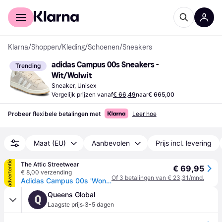
Voor shoppers
Voor bedrijven
Klarna
/
Shoppen
/
Kleding
/
Schoenen
/
Sneakers
adidas Campus 00s Sneakers - 
Trending
Wit/Wolwit
Sneaker, Unisex
Vergelijk prijzen vanaf
€ 66,49
naar
€ 665,00
Probeer flexibele betalingen met
Leer hoe
Maat (EU)
Aanbevolen
Prijs incl. levering
advertentie
The Attic Streetwear
€ 69,95
€ 8,00 verzending
Of 3 betalingen van € 23,31/mnd.
Adidas Campus 00s 'Wonder White' - Maat 42 2/3 (ARCHIEF)
Queens Global
Q
·
Laagste prijs
3-5 dagen