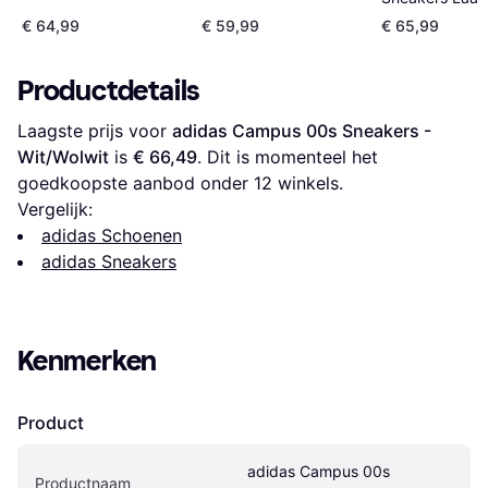
Campus 00s - 
€ 64,99
€ 59,99
€ 65,99
Productdetails
Laagste prijs voor 
adidas Campus 00s Sneakers - 
Wit/Wolwit
 is 
€ 66,49
. Dit is momenteel het 
goedkoopste aanbod onder 
12
 winkels.
Vergelijk:
adidas Schoenen
adidas Sneakers
Kenmerken
Product
adidas Campus 00s 
Productnaam