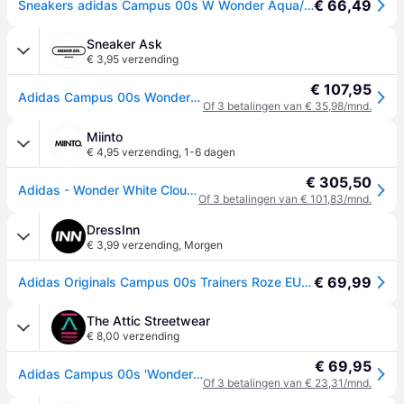
€ 66,49
Sneakers adidas Campus 00s W Wonder Aqua/ Core White/ Gum EUR 38 2/3
Sneaker Ask
€ 3,95 verzending
€ 107,95
Adidas Campus 00s Wonder White - Black
Of 3 betalingen van € 35,98/mnd.
Miinto
€ 4,95 verzending
,
1-6 dagen
€ 305,50
Adidas - Wonder White Cloud White Sneakers - Dames - Sport - Beige - Maat: 38 EU
Of 3 betalingen van € 101,83/mnd.
DressInn
€ 3,99 verzending
,
Morgen
€ 69,99
Adidas Originals Campus 00s Trainers Roze EU 38 2/3 Vrouw
The Attic Streetwear
€ 8,00 verzending
€ 69,95
Adidas Campus 00s 'Wonder White'
Of 3 betalingen van € 23,31/mnd.