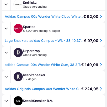
SnrKickz
Gratis verzending
€ 92,00
Adidas Campus 00s Wonder White Cloud White, 43 1/3
Spartoo
€ 5,00 verzending
,
4 dagen
€ 97,00
Lage Sneakers adidas Campus - Wit - 38,40,37 1/3,38 2/3
Dripordrop
D
Gratis verzending
€ 149,99
adidas Campus 00s Wonder White Gum, 38 2/3
Keepitsneaker
K
1-7 dagen
€ 224,95
Adidas Originals Campus 00s Wonder White Cloud White (W)
KeepItSneaker B.V.