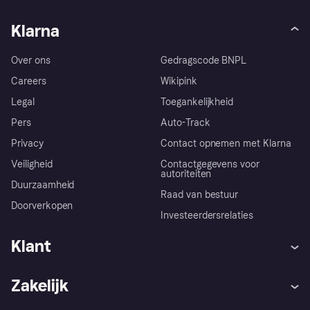
Klarna
Over ons
Gedragscode BNPL
Careers
Wikipink
Legal
Toegankelijkheid
Pers
Auto-Track
Privacy
Contact opnemen met Klarna
Veiligheid
Contactgegevens voor
autoriteiten
Duurzaamheid
Raad van bestuur
Doorverkopen
Investeerdersrelaties
Klant
Hulp
Klachten
Zakelijk
Login
Onze belofte