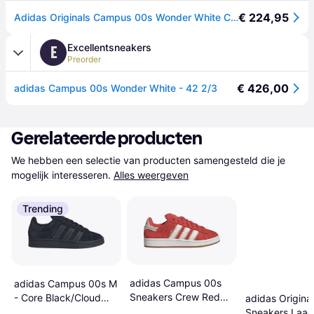
€ 224,95
Adidas Originals Campus 00s Wonder White Cloud White (W)
Excellentsneakers
E
Preorder
€ 426,00
adidas Campus 00s Wonder White - 42 2/3
Gerelateerde producten
We hebben een selectie van producten samengesteld die je 
mogelijk interesseren.
Alles weergeven
Trending
adidas Campus 00s
adidas Campus 00s M
Sneakers Crew Red
- Core Black/Cloud
adidas Origina
Cream White
White
Sneakers Laag