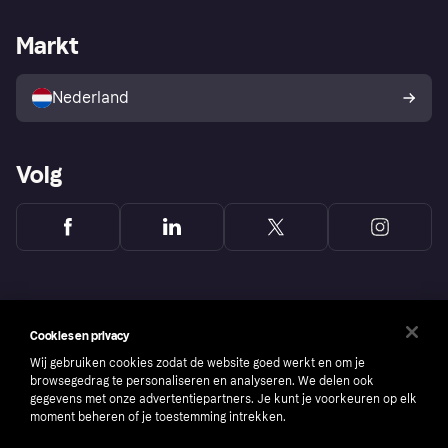
Webwinkelsupport
Developers
De Klarna app
Privacyinstellingen
Zakelijke login
Operationele status
Markt
Winkeloverzicht
Je herroepingsrecht
Verkoop met Klarna
Platformen en partners
Kopersbescherming voor
consumenten
Nederland
Volg
Cookies en privacy
Wij gebruiken cookies zodat de website goed werkt en om je
browsegedrag te personaliseren en analyseren. We delen ook
gegevens met onze advertentiepartners. Je kunt je voorkeuren op elk
moment beheren of je toestemming intrekken.