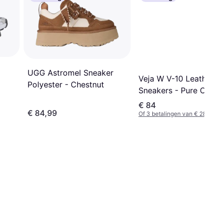
UGG Astromel Sneaker
Veja W V-10 Leather
Polyester - Chestnut
Sneakers - Pure Calca
Off-White
€ 84
€ 84,99
Of 3 betalingen van € 28,00/