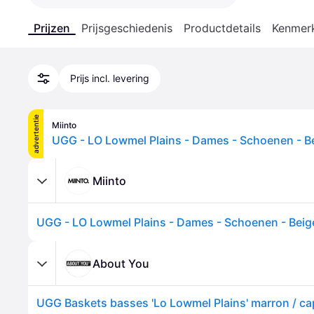
Prijzen
Prijsgeschiedenis
Productdetails
Kenmer
Prijs incl. levering
advertentie
Miinto
Miinto
About You