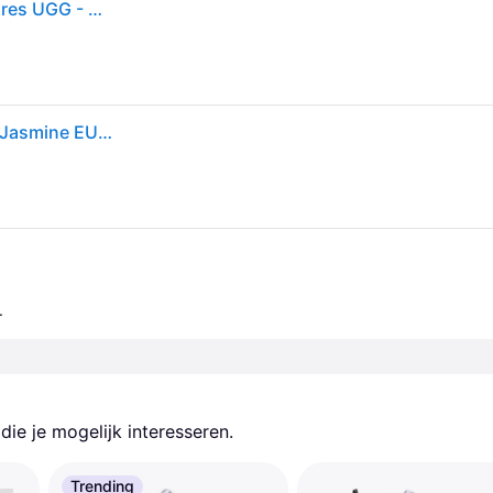
UGG Women's Lo Lowmel Plains Femmes - Chaussures UGG - Marron - 1181071-FDJ-5 - Size: 5
Sneakers UGG W Lo Lowmel Plains Felicity Leopard Jasmine EUR 39
.
ie je mogelijk interesseren.
Trending