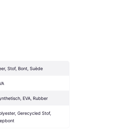
eer, Stof, Bont, Suède
VA
ynthetisch, EVA, Rubber
olyester, Gerecycled Stof, 
epbont