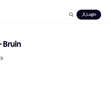
Login
trustingen
IM
 Bruin
rs
gorieën