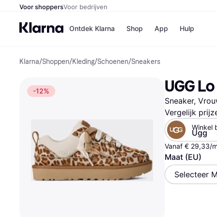
Voor shoppers
Voor bedrijven
Ontdek Klarna
Shop
App
Hulp
Klarna
/
Shoppen
/
Kleding
/
Schoenen
/
Sneakers
Winkels
Media
B
UGG Lo 
Bol
B
-12%
Booki
B
Sneaker, Vro
H&M
B
Kruidv
Vergelijk prij
Winkel b
Ugg
Vanaf € 29,33/
Maat (EU)
Winkelove
Selecteer 