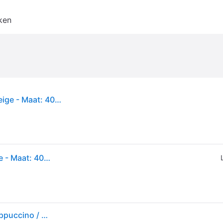
ken
UGG - LO Lowmel Plains - Dames - Schoenen - Beige - Maat: 40 EU Leer
UGG - LO Lowmel Plains - Dames - Schoenen - Beige - Maat: 40 EU Leer
UGG Baskets basses 'Lo Lowmel Plains' marron / cappuccino / blanc