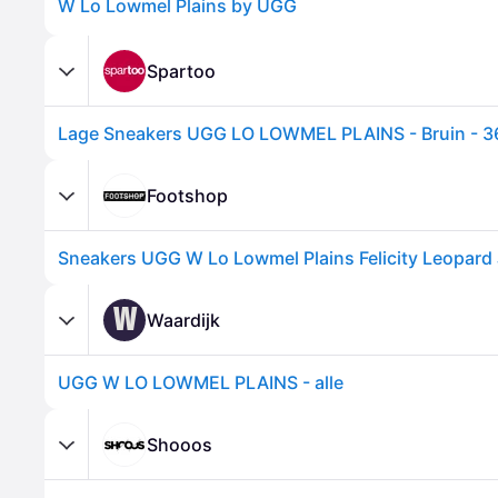
W Lo Lowmel Plains by UGG
Spartoo
Footshop
W
Waardijk
UGG W LO LOWMEL PLAINS - alle
Shooos