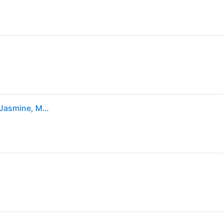
UGG® Lo Lowmel Plains sneaker in Felicity Leopard Jasmine, Maat 36, Cow Hair