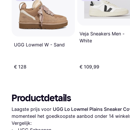
Veja Sneakers Men -
White
UGG Lowmel W - Sand
€ 128
€ 109,99
Productdetails
Laagste prijs voor 
UGG Lo Lowmel Plains Sneaker Cow
momenteel het goedkoopste aanbod onder 
14
 winkel
Vergelijk:
UGG Schoenen