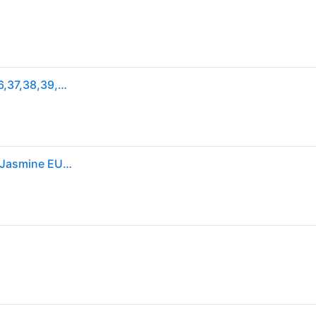
Lage Sneakers UGG LO LOWMEL PLAINS - Bruin - 36,37,38,39,40,41,42
Sneakers UGG W Lo Lowmel Plains Felicity Leopard Jasmine EUR 40