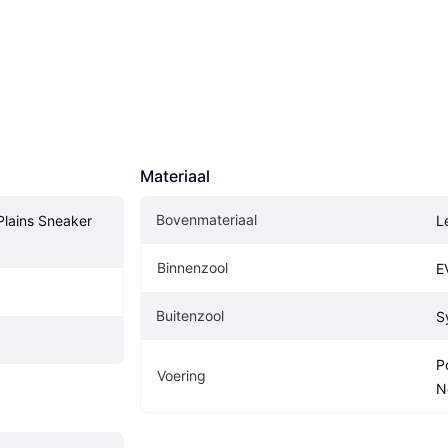
Materiaal
Bovenmateriaal
lains Sneaker 
L
Binnenzool
E
Buitenzool
S
P
Voering
N