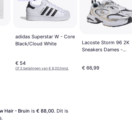
adidas Superstar W - Core
Lacoste Storm 96 2K
Black/Cloud White
Sneakers Dames -
White/Silver
€ 54
€ 66,99
Of 3 betalingen van € 8,00/mnd.
 Hair - Bruin
 is 
€ 88,00
. Dit is 
s.