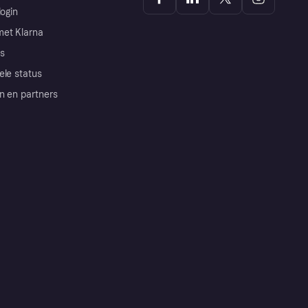
login
et Klarna
s
ele status
n en partners