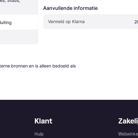
es, Studs, 
Aanvullende informatie
Vermeld op Klarna
2
luiting
erne bronnen en is alleen bedoeld als 
Klant
Zakeli
Hulp
Webwinke