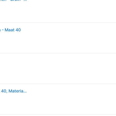
 - Maat 40
Copenhagen Studios Loafers Dames Cph160, Maat: 40, Materiaal: Suède, Kleur: Bruin