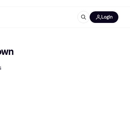
Login
trustingen
IM
own
s
gorieën