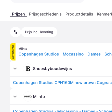
Prijzen
Prijsgeschiedenis
Productdetails
Kenmer
Prijs incl. levering
advertentie
Miinto
Shoesbyboudewijns
Copenhagen Studios CPH160M new brown Cognac
Miinto