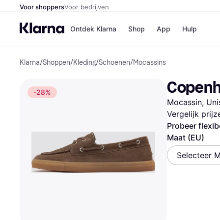
Voor shoppers
Voor bedrijven
Ontdek Klarna
Shop
App
Hulp
Klarna
/
Shoppen
/
Kleding
/
Schoenen
/
Mocassins
Winkels
Media
B
Copenh
Bol
B
-28%
Booki
B
Mocassin, Uni
H&M
B
Kruidv
Vergelijk prij
Probeer flexib
Maat (EU)
Selecteer 
Winkelove