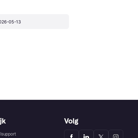
026-05-13
jk
Volg
lsupport