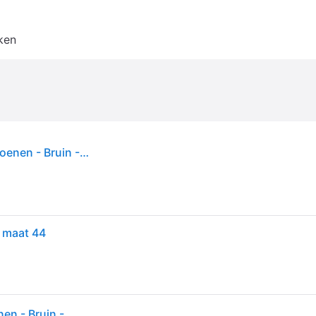
ken
Copenhagen Studios - Mocassino - Dames - Schoenen - Bruin - Maat: 37 EU Leer
 maat 44
Copenhagen Studios - Mocassino - Dames - Schoenen - Bruin - Maat: 37 EU Leer