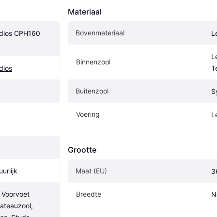
Materiaal
Bovenmateriaal
dios CPH160 
L
L
Binnenzool
dios
T
Buitenzool
S
Voering
L
Grootte
urlijk
Maat (EU)
3
 Voorvoet 
Breedte
N
ateauzool, 