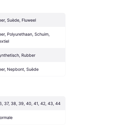
eer, Suède, Fluweel
eer, Polyurethaan, Schuim, 
extiel
ynthetisch, Rubber
eer, Nepbont, Suède
6, 37, 38, 39, 40, 41, 42, 43, 44
ormale