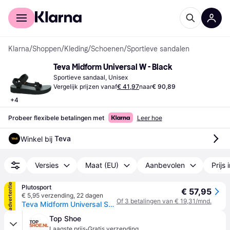
Voor shoppers
Voor bedrijven
Klarna
/
Shoppen
/
Kleding
/
Schoenen
/
Sportieve sandalen
Teva Midform Universal W - Black
Sportieve sandaal, Unisex
Vergelijk prijzen vanaf
€ 41,97
naar
€ 90,89
+
4
Probeer flexibele betalingen met
Leer hoe
Teva
Winkel bij 
Versies
Maat (EU)
Aanbevolen
Prijs 
advertentie
Plutosport
€ 57,95
€ 5,95 verzending
,
22 dagen
Of 3 betalingen van € 19,31/mnd.
Teva Midform Universal Sandalen Dames - zwart - 40
Top Shoe
·
Laagste prijs
Gratis verzending