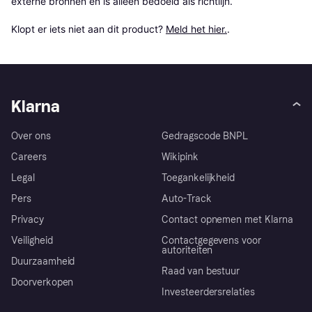
externe bronnen en is alleen bedoeld als richtlijn.

Klopt er iets niet aan dit product? 
Meld het hier.
.
Klarna
Over ons
Gedragscode BNPL
Careers
Wikipink
Legal
Toegankelijkheid
Pers
Auto-Track
Privacy
Contact opnemen met Klarna
Veiligheid
Contactgegevens voor
autoriteiten
Duurzaamheid
Raad van bestuur
Doorverkopen
Investeerdersrelaties