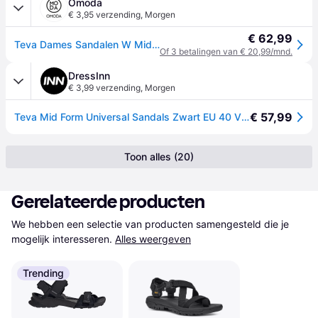
Omoda
€ 3,95 verzending
,
Morgen
€ 62,99
Teva Dames Sandalen W Midform Universal - Zwart - Maat 38
Of 3 betalingen van € 20,99/mnd.
DressInn
€ 3,99 verzending
,
Morgen
€ 57,99
Teva Mid Form Universal Sandals Zwart EU 40 Vrouw
Toon alles (20)
Gerelateerde producten
We hebben een selectie van producten samengesteld die je 
mogelijk interesseren.
Alles weergeven
Trending