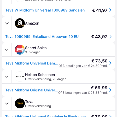
€ 41,97
Teva W Midform Universal 1090969 Sandalen
Amazon
€ 43,92
Teva 1090969, Enkelband Vrouwen 40 EU
Secret Sales
3-5 dagen
€ 73,50
Teva Midform Universal Damessandalen - (Zwart) - 37
Of 3 betalingen van € 24,50/mnd.
Nelson Schoenen
Gratis verzending
,
23 dagen
€ 69,99
Teva Midform Original Universal sandalen - Zwart - 38
Of 3 betalingen van € 23,33/mnd.
Teva
Gratis verzending
€ 70,00
Teva Midform Universal Sandalen in Black voor Dames, Maat 37