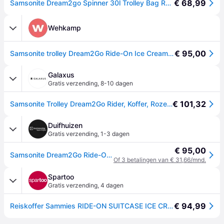
€ 68,99
Samsonite Dream2go Spinner 30l Trolley Bag Roze
Wehkamp
€ 95,00
Samsonite trolley Dream2Go Ride-On Ice Cream Van
Galaxus
Gratis verzending
,
8-10 dagen
€ 101,32
Samsonite Trolley Dream2Go Rider, Koffer, Roze, Veelkleurig
Duifhuizen
Gratis verzending
,
1-3 dagen
€ 95,00
Samsonite Dream2Go Ride-On kinderkoffer ice cream van
Of 3 betalingen van € 31,66/mnd.
Spartoo
Gratis verzending
,
4 dagen
€ 94,99
Reiskoffer Sammies RIDE-ON SUITCASE ICE CREAM VAN - Roze - One size