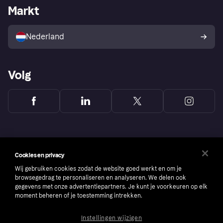
Zakelijke login
Operationele status
Markt
Winkeloverzicht
Je herroepingsrecht
Verkoop met Klarna
Platformen en partners
Kopersbescherming voor
consumenten
Nederland
Volg
Cookies en privacy
Wij gebruiken cookies zodat de website goed werkt en om je
browsegedrag te personaliseren en analyseren. We delen ook
gegevens met onze advertentiepartners. Je kunt je voorkeuren op elk
moment beheren of je toestemming intrekken.
Instellingen wijzigen