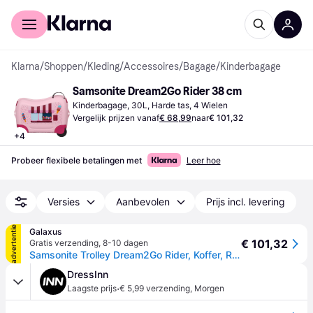
Voor shoppers
Voor bedrijven
Klarna
/
Shoppen
/
Kleding
/
Accessoires
/
Bagage
/
Kinderbagage
Samsonite Dream2Go Rider 38 cm
Kinderbagage, 30L, Harde tas, 4 Wielen
Vergelijk prijzen vanaf
€ 68,99
naar
€ 101,32
+
4
Probeer flexibele betalingen met
Leer hoe
Versies
Aanbevolen
Prijs incl. levering
advertentie
Galaxus
€ 101,32
Gratis verzending
,
8-10 dagen
Samsonite Trolley Dream2Go Rider, Koffer, Roze, Veelkleurig
DressInn
·
Laagste prijs
€ 5,99 verzending
,
Morgen