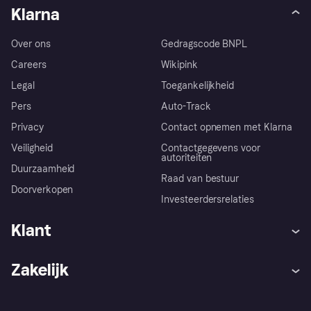
Klarna
Over ons
Gedragscode BNPL
Careers
Wikipink
Legal
Toegankelijkheid
Pers
Auto-Track
Privacy
Contact opnemen met Klarna
Veiligheid
Contactgegevens voor
autoriteiten
Duurzaamheid
Raad van bestuur
Doorverkopen
Investeerdersrelaties
Klant
Hulp
Klachten
Zakelijk
Login
Onze belofte
Webwinkelsupport
Developers
De Klarna app
Privacyinstellingen