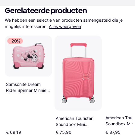
Gerelateerde producten
We hebben een selectie van producten samengesteld die je 
mogelijk interesseren.
Alles weergeven
-20%
Samsonite Dream
Rider Spinner Minnie
Glitter 50cm
American Touri
American Tourister
Soundbox Mini
Soundbox Mini
Spinner 47cm -
Spinner 47cm - Sun
€ 69,19
€ 75,90
€ 87,95