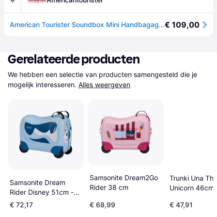
€ 109,00
American Tourister Soundbox Mini Handbagage Bright Green
Gerelateerde producten
We hebben een selectie van producten samengesteld die je 
mogelijk interesseren.
Alles weergeven
Samsonite Dream2Go
Trunki Una Th
Samsonite Dream
Rider 38 cm
Unicorn 46cm 
Rider Disney 51cm -
Turquoise
Puppy
€ 72,17
€ 68,99
€ 47,91