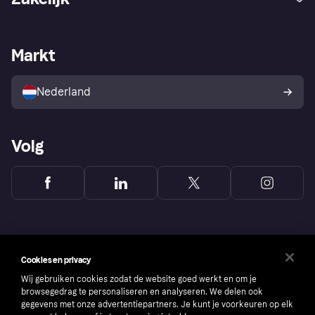
Login
Onze belofte
Webwinkelsupport
Developers
De Klarna app
Privacyinstellingen
Zakelijke login
Operationele status
Markt
Winkeloverzicht
Je herroepingsrecht
Verkoop met Klarna
Platformen en partners
Kopersbescherming voor
consumenten
Nederland
Volg
Cookies en privacy
Wij gebruiken cookies zodat de website goed werkt en om je
browsegedrag te personaliseren en analyseren. We delen ook
gegevens met onze advertentiepartners. Je kunt je voorkeuren op elk