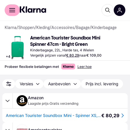
Voor shoppers
Voor bedrijven
Klarna
/
Shoppen
/
Kleding
/
Accessoires
/
Bagage
/
Kinderbagage
American Tourister Soundbox Mini 
Spinner 47cm - Bright Green
Kinderbagage, 22L, Harde tas, 4 Wielen
Vergelijk prijzen vanaf
€ 80,29
naar
€ 109,00
+
4
Probeer flexibele betalingen met
Leer hoe
Versies
Aanbevolen
Prijs incl. levering
Amazon
·
Laagste prijs
Gratis verzending
€ 80,29
American Tourister Soundbox Mini - Spinner XS, Kinderkoffer, 47 cm, 22 L, Groen (Bright Green)
Americantourister