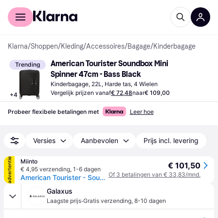
Voor shoppers
Voor bedrijven
Klarna
/
Shoppen
/
Kleding
/
Accessoires
/
Bagage
/
Kinderbagage
American Tourister Soundbox Mini 
Trending
Spinner 47cm - Bass Black
Kinderbagage, 22L, Harde tas, 4 Wielen
Vergelijk prijzen vanaf
€ 72,48
naar
€ 109,00
+
4
Probeer flexibele betalingen met
Leer hoe
Versies
Aanbevolen
Prijs incl. levering
advertentie
Miinto
€ 101,50
€ 4,95 verzending
,
1-6 dagen
Of 3 betalingen van € 33,83/mnd.
American Tourister - Soundbox Mini Trolley Cabin ABS - unisex - Koffers - Zwart - Maat: ONE Size
Galaxus
·
Laagste prijs
Gratis verzending
,
8-10 dagen