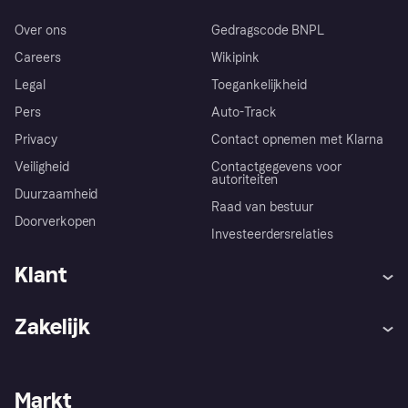
Over ons
Gedragscode BNPL
Careers
Wikipink
Legal
Toegankelijkheid
Pers
Auto-Track
Privacy
Contact opnemen met Klarna
Veiligheid
Contactgegevens voor
autoriteiten
Duurzaamheid
Raad van bestuur
Doorverkopen
Investeerdersrelaties
Klant
Hulp
Klachten
Zakelijk
Login
Onze belofte
Webwinkelsupport
Developers
De Klarna app
Privacyinstellingen
Zakelijke login
Operationele status
Markt
Winkeloverzicht
Je herroepingsrecht