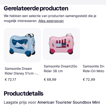
Gerelateerde producten
We hebben een selectie van producten samengesteld die je 
mogelijk interesseren.
Alles weergeven
Samsonite Dream2Go
Samsonite Dr
Samsonite Dream
Rider 38 cm
Ride-On Motor
Rider Disney 51cm -
000 Jongens M
Puppy
€ 72,17
€ 68,99
€ 72,99
38 cm
Productdetails
Laagste prijs voor 
American Tourister Soundbox Mini 