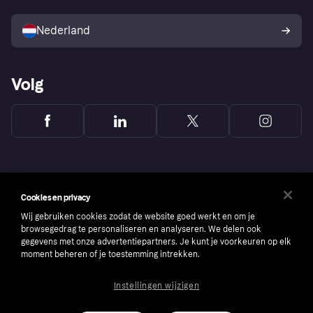
Verkoop met Klarna
Platformen en partners
Kopersbescherming voor
consumenten
Nederland
Volg
Cookies en privacy
Wij gebruiken cookies zodat de website goed werkt en om je
browsegedrag te personaliseren en analyseren. We delen ook
gegevens met onze advertentiepartners. Je kunt je voorkeuren op elk
moment beheren of je toestemming intrekken.
Instellingen wijzigen
Copyright © 2005-2026 Klarna Bank AB (publ). Headquarters: Stockholm, Sweden. All
rights reserved. Klarna Bank AB (publ). Sveavägen 46, 111 34 Stockholm. Organization