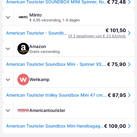
€ 72,48
American Tourister SOUNDBOX MINI Spinner, Koffer, Zwart
Miinto
€ 4,95 verzending
,
1-6 dagen
€ 101,50
American Tourister - Soundbox Mini Trolley Cabin ABS - unisex - Koffers - Zwart - Maat: ONE Size
Of 3 betalingen van € 33,83/mnd.
Amazon
Gratis verzending
€ 75,90
American Tourister Soundbox Mini - Spinner XS, Kinderbagage, 47 cm, 22 L, Zwart (Bass Black)
Wehkamp
€ 87,95
American Tourister trolley Soundbox Mini 47 cm. zwart
Americantourister
€ 109,00
American Tourister Soundbox Mini Handbagage Bass Black