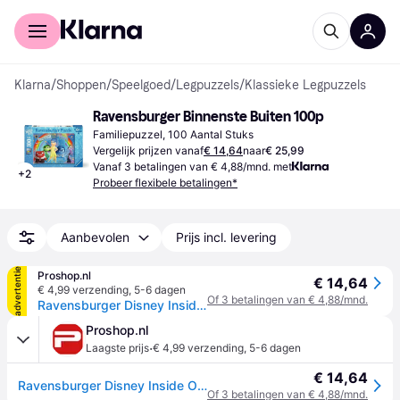
Voor shoppers
Voor bedrijven
Klarna
/
Shoppen
/
Speelgoed
/
Legpuzzels
/
Klassieke Legpuzzels
Ravensburger Binnenste Buiten 100p
Familiepuzzel, 100 Aantal Stuks
Vergelijk prijzen vanaf
€ 14,64
naar
€ 25,99
Vanaf 3 betalingen van € 4,88/mnd. met
+
2
Probeer flexibele betalingen*
Aanbevolen
Prijs incl. levering
advertentie
Proshop.nl
€ 14,64
€ 4,99 verzending
,
5-6 dagen
Of 3 betalingen van € 4,88/mnd.
Ravensburger Disney Inside Out - Mixed Emotions 100p
Proshop.nl
·
Laagste prijs
€ 4,99 verzending
,
5-6 dagen
€ 14,64
Ravensburger Disney Inside Out - Mixed Emotions 100p
Of 3 betalingen van € 4,88/mnd.