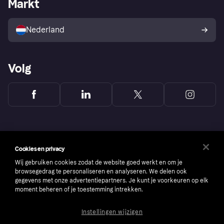
Markt
Winkeloverzicht
Je herroepingsrecht
Verkoop met Klarna
Platformen en partners
Kopersbescherming voor
consumenten
Nederland
Volg
Cookies en privacy
Wij gebruiken cookies zodat de website goed werkt en om je
browsegedrag te personaliseren en analyseren. We delen ook
gegevens met onze advertentiepartners. Je kunt je voorkeuren op elk
moment beheren of je toestemming intrekken.
Instellingen wijzigen
Copyright © 2005-2026 Klarna Bank AB (publ). Headquarters: Stockholm, Sweden. All