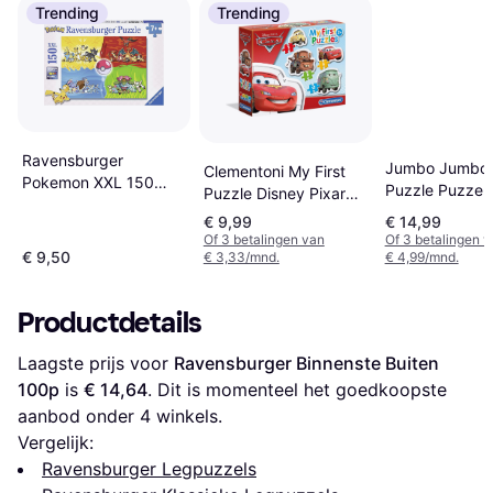
Trending
Trending
Ravensburger
Jumbo Jumbo
Clementoni My First
Pokemon XXL 150
Puzzle Puzzel
Puzzle Disney Pixar
Pieces
Cars 30 Pieces
€ 9,99
€ 14,99
Of 3 betalingen van
Of 3 betalingen 
€ 9,50
€ 3,33/mnd.
€ 4,99/mnd.
Productdetails
Laagste prijs voor 
Ravensburger Binnenste Buiten 
100p
 is 
€ 14,64
. Dit is momenteel het goedkoopste 
aanbod onder 
4
 winkels.
Vergelijk:
Ravensburger Legpuzzels