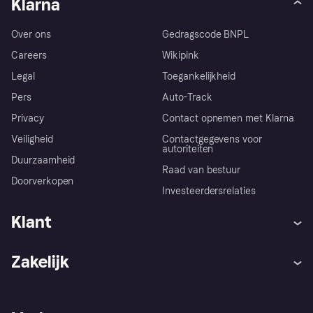
Klarna
Over ons
Gedragscode BNPL
Careers
Wikipink
Legal
Toegankelijkheid
Pers
Auto-Track
Privacy
Contact opnemen met Klarna
Veiligheid
Contactgegevens voor
autoriteiten
Duurzaamheid
Raad van bestuur
Doorverkopen
Investeerdersrelaties
Klant
Hulp
Klachten
Zakelijk
Login
Onze belofte
Webwinkelsupport
Developers
De Klarna app
Privacyinstellingen
Zakelijke login
Operationele status