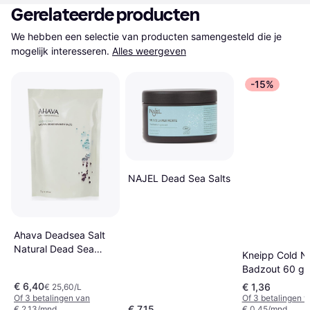
Gerelateerde producten
We hebben een selectie van producten samengesteld die je 
mogelijk interesseren.
Alles weergeven
-15%
NAJEL Dead Sea Salts
Ahava Deadsea Salt
Natural Dead Sea
Kneipp Cold N
Bath Salt
Badzout 60 g
€ 6,40
€ 1,36
€ 25,60/L
Of 3 betalingen van
Of 3 betalingen 
€ 7,15
€ 2,13/mnd.
€ 0,45/mnd.