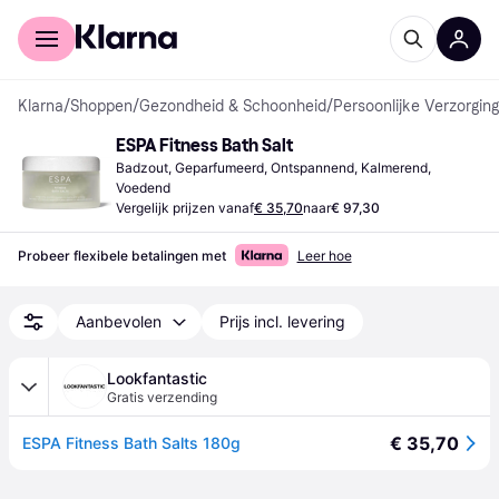
Voor shoppers
Voor bedrijven
Klarna
/
Shoppen
/
Gezondheid & Schoonheid
/
Persoonlijke Verzorging
ESPA Fitness Bath Salt
Badzout, Geparfumeerd, Ontspannend, Kalmerend, 
Voedend
Vergelijk prijzen vanaf
€ 35,70
naar
€ 97,30
Probeer flexibele betalingen met
Leer hoe
Aanbevolen
Prijs incl. levering
Lookfantastic
Gratis verzending
€ 35,70
ESPA Fitness Bath Salts 180g