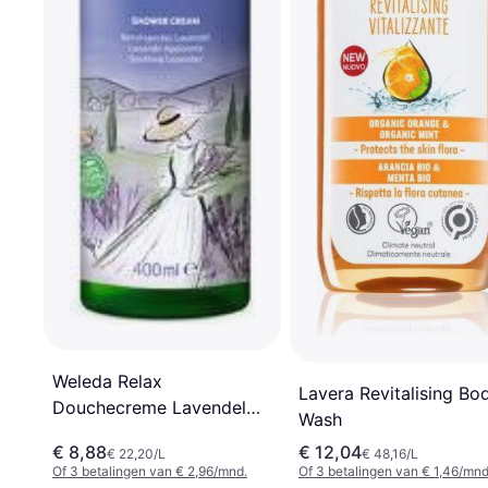
Weleda Relax
Lavera Revitalising Bo
Douchecreme Lavendel
Wash
Bio 400 ml
€ 8,88
€ 12,04
€ 22,20/L
€ 48,16/L
Of 3 betalingen van € 2,96/mnd.
Of 3 betalingen van € 1,46/mnd