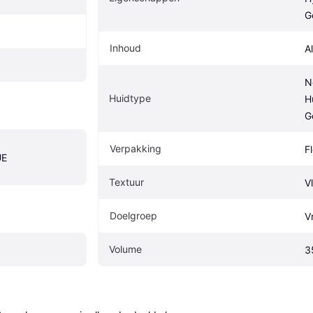
G
Inhoud
A
N
Huidtype
H
G
Verpakking
F
UE
Textuur
V
Doelgroep
V
Volume
3