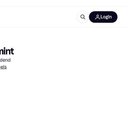
Login
trustingen
IM
mint
edend
els
gorieën