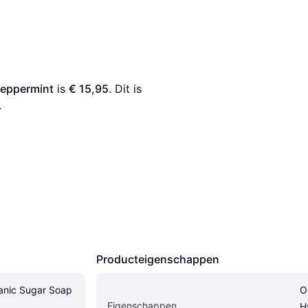
Peppermint
 is 
€ 15,95
. Dit is 
.
Producteigenschappen
anic Sugar Soap 
O
Eigenschappen
H