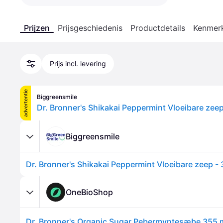
Prijzen
Prijsgeschiedenis
Productdetails
Kenmer
Prijs incl. levering
advertentie
Biggreensmile
Dr. Bronner's Shikakai Peppermint Vloeibare zee
Biggreensmile
Dr. Bronner's Shikakai Peppermint Vloeibare zeep -
OneBioShop
Dr. Bronner's Organic Sugar Pebermyntesæbe 355 