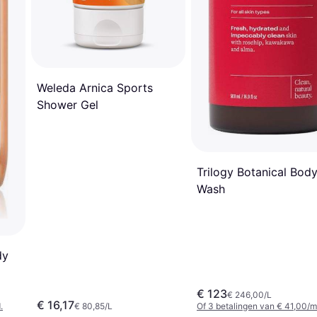
Weleda Arnica Sports
Shower Gel
Trilogy Botanical Bod
Wash
dy
€ 123
€ 246,00/L
€ 16,17
.
€ 80,85/L
Of 3 betalingen van € 41,00/m