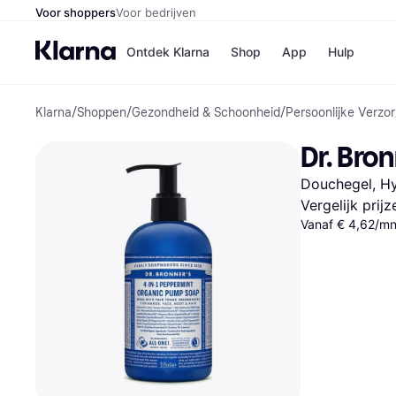
Voor shoppers
Voor bedrijven
Ontdek Klarna
Shop
App
Hulp
Klarna
/
Shoppen
/
Gezondheid & Schoonheid
/
Persoonlijke Verzor
Winkels
Media
B
Dr. Bro
Bol
B
Booki
B
Douchegel, H
H&M
B
Kruidv
Vergelijk prij
Vanaf € 4,62/mn
Winkelove