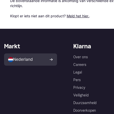
De bovenstaande informatie is afkomstig van verschillende ext
richtlijn.

Klopt er iets niet aan dit product? 
Meld het hier.
.
Markt
Klarna
Over ons
Nederland
Careers
Legal
Pers
Privacy
Veiligheid
Duurzaamheid
Doorverkopen