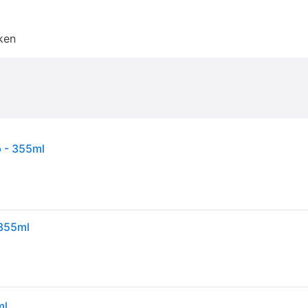
ken
p - 355ml
 355ml
ml