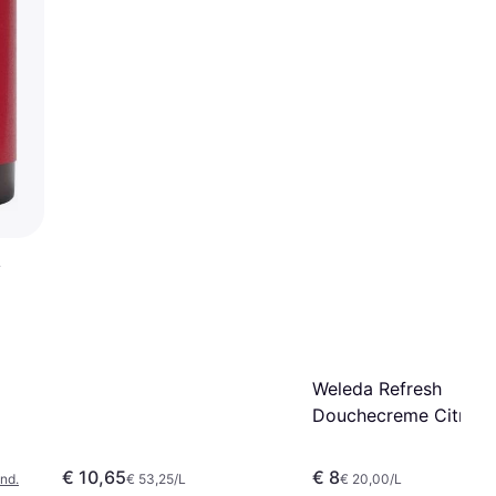
y
Weleda Refresh
Douchecreme Citrus 
ml
€ 10,65
€ 8
nd.
€ 53,25/L
€ 20,00/L