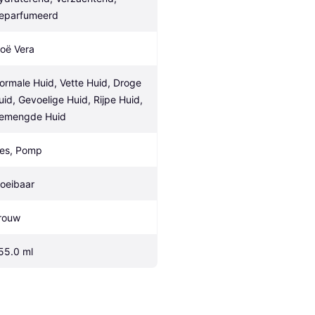
eparfumeerd
loë Vera
ormale Huid, Vette Huid, Droge 
uid, Gevoelige Huid, Rijpe Huid, 
emengde Huid
les, Pomp
loeibaar
rouw
55.0 ml