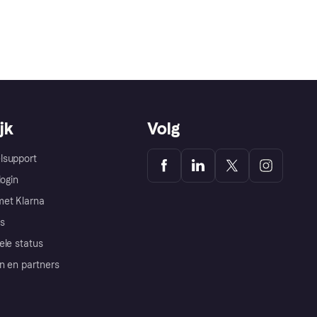
jk
Volg
lsupport
login
et Klarna
s
ele status
n en partners