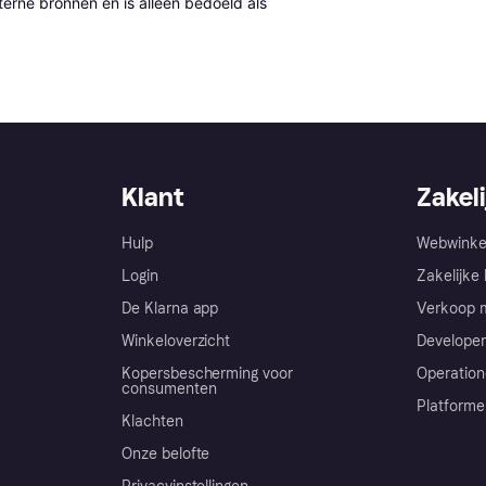
erne bronnen en is alleen bedoeld als 
Klant
Zakeli
Hulp
Webwinke
Login
Zakelijke 
De Klarna app
Verkoop m
Winkeloverzicht
Developer
Kopersbescherming voor
Operation
consumenten
Platforme
Klachten
Onze belofte