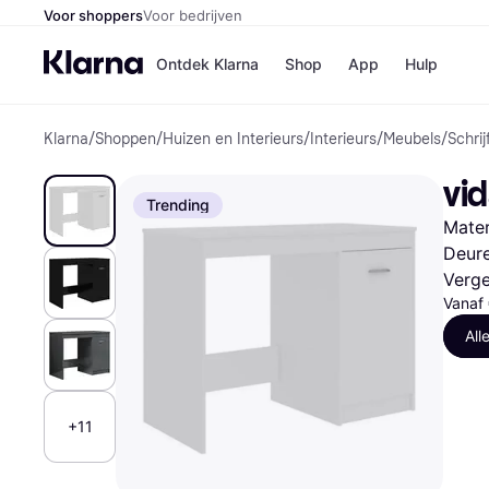
Voor shoppers
Voor bedrijven
Ontdek Klarna
Shop
App
Hulp
Klarna
/
Shoppen
/
Huizen en Interieurs
/
Interieurs
/
Meubels
/
Schrij
Winkels
Media
B
vi
Bol
B
Trending
Booki
B
Mater
H&M
B
Kruidv
Deur
Verge
Vanaf
All
Winkelove
+11