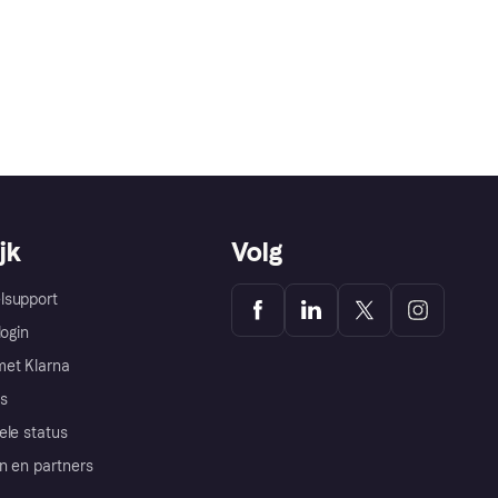
jk
Volg
lsupport
login
et Klarna
s
ele status
n en partners