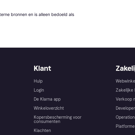
erne bronnen en is alleen bedoeld als 
Klant
Zakeli
Hulp
Webwinke
Login
Zakelijke 
De Klarna app
Verkoop m
Winkeloverzicht
Developer
Kopersbescherming voor
Operation
consumenten
Platforme
Klachten