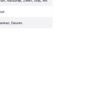
uin, Natuurlijk, Zwart, Grijs, Wit
out
lanken, Deuren