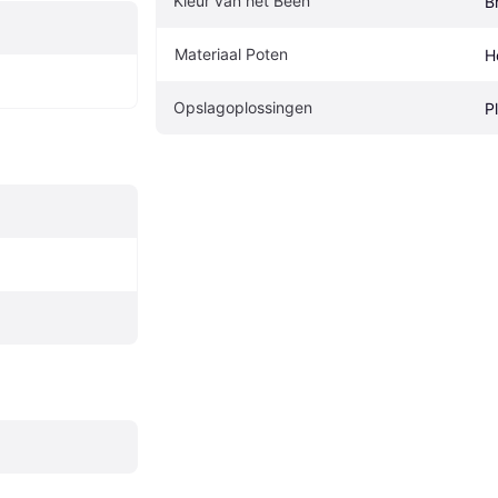
Kleur van het Been
Br
Materiaal Poten
H
Opslagoplossingen
P