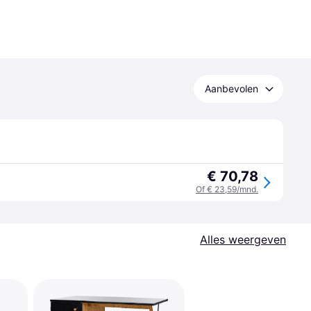
Aanbevolen
€ 70,78
Of € 23,59/mnd.
Alles weergeven