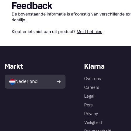
Feedback
De bovenstaande informatie is afkomstig van verschillende ext
richtlijn.

Klopt er iets niet aan dit product? 
Meld het hier.
.
Markt
Klarna
Over ons
Nederland
Careers
Legal
Pers
Privacy
Veiligheid