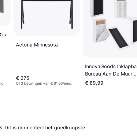
0 x
Actona Minnesota
InnovaGoods Inklapba
Bureau Aan De Muur
€ 275
Woldy Blanc
€ 89,99
nd.
Of 3 betalingen van € 91,66/mnd.
8
. Dit is momenteel het goedkoopste 