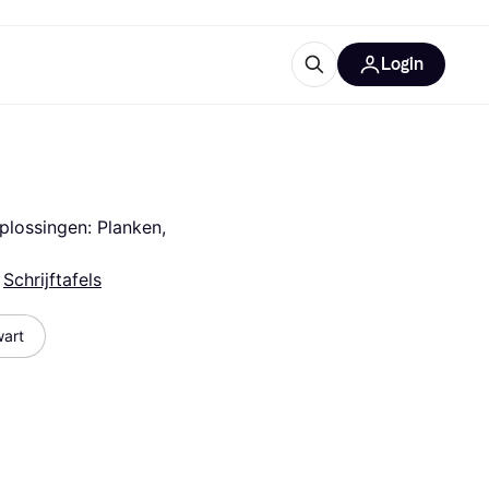
Login
trustingen
IM
oplossingen: Planken, 
 
Schrijftafels
art
gorieën