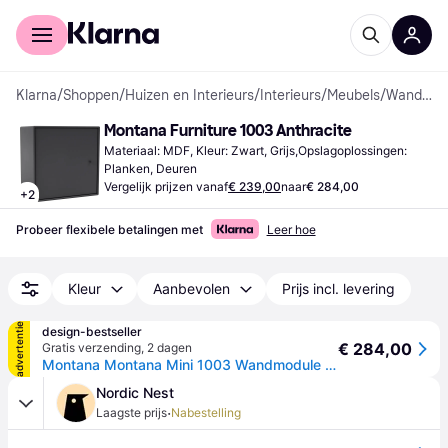
Voor shoppers
Voor bedrijven
Klarna
/
Shoppen
/
Huizen en Interieurs
/
Interieurs
/
Meubels
/
Wandplanken
Montana Furniture 1003 Anthracite
Materiaal: MDF, Kleur: Zwart, Grijs,Opslagoplossingen: 
Planken, Deuren
Vergelijk prijzen vanaf
€ 239,00
naar
€ 284,00
+
2
Probeer flexibele betalingen met
Leer hoe
Kleur
Aanbevolen
Prijs incl. levering
advertentie
design-bestseller
€ 284,00
Gratis verzending
,
2 dagen
Montana Montana Mini 1003 Wandmodule met deur - Anthracite - 4 - 6 Wochen
Nordic Nest
·
Laagste prijs
Nabestelling