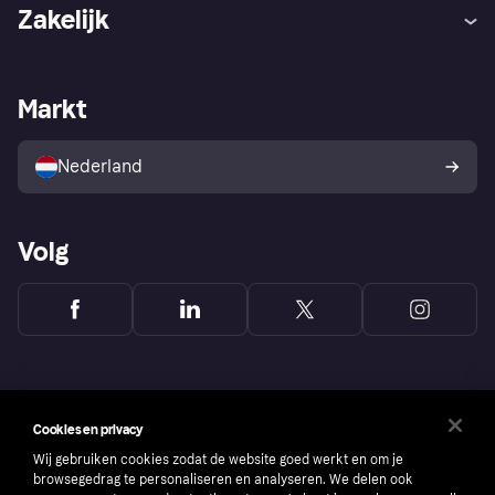
Hulp
Klachten
Zakelijk
Login
Onze belofte
Webwinkelsupport
Developers
De Klarna app
Privacyinstellingen
Zakelijke login
Operationele status
Markt
Winkeloverzicht
Je herroepingsrecht
Verkoop met Klarna
Platformen en partners
Kopersbescherming voor
consumenten
Nederland
Volg
Cookies en privacy
Wij gebruiken cookies zodat de website goed werkt en om je
browsegedrag te personaliseren en analyseren. We delen ook