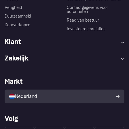
Veiligheid
Contactgegevens voor
autoriteiten
Duurzaamheid
Raad van bestuur
Doorverkopen
Investeerdersrelaties
Klant
Hulp
Klachten
Zakelijk
Login
Onze belofte
Webwinkelsupport
Developers
De Klarna app
Privacyinstellingen
Zakelijke login
Operationele status
Markt
Winkeloverzicht
Je herroepingsrecht
Verkoop met Klarna
Platformen en partners
Kopersbescherming voor
consumenten
Nederland
Volg