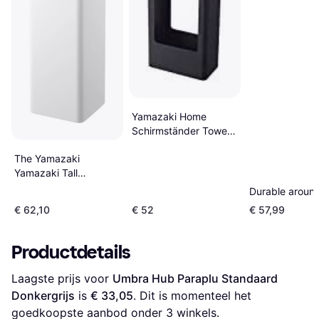
Yamazaki Home
Schirmständer Tower
Slim
The Yamazaki
Yamazaki Tall
Umbrella Stand Smart
Durable aroun
12 x 36 x 24 cm
€ 62,10
€ 52
€ 57,99
Productdetails
Laagste prijs voor 
Umbra Hub Paraplu Standaard 
Donkergrijs
 is 
€ 33,05
. Dit is momenteel het 
goedkoopste aanbod onder 
3
 winkels.