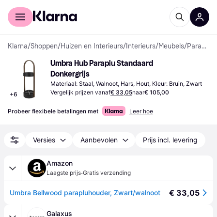
Voor shoppers
Voor bedrijven
Klarna
/
Shoppen
/
Huizen en Interieurs
/
Interieurs
/
Meubels
/
Paraplubakken
Umbra Hub Paraplu Standaard 
Donkergrijs
Materiaal: Staal, Walnoot, Hars, Hout, Kleur: Bruin, Zwart
Vergelijk prijzen vanaf
€ 33,05
naar
€ 105,00
+
6
Probeer flexibele betalingen met
Leer hoe
Versies
Aanbevolen
Prijs incl. levering
Amazon
·
Laagste prijs
Gratis verzending
€ 33,05
Umbra Bellwood parapluhouder, Zwart/walnoot
Galaxus