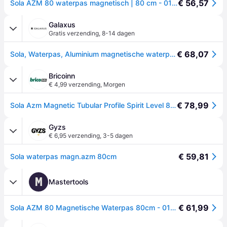
€ 56,57
Sola AZM 80 waterpas magnetisch | 80 cm - 01821101
Galaxus
Gratis verzending
,
8-14 dagen
€ 68,07
Sola, Waterpas, Aluminium magnetische waterpas AZM met 80 cm (80cm)
Bricoinn
€ 4,99 verzending
,
Morgen
€ 78,99
Sola Azm Magnetic Tubular Profile Spirit Level 800 Mm Goud
Gyzs
€ 6,95 verzending
,
3-5 dagen
€ 59,81
Sola waterpas magn.azm 80cm
M
Mastertools
€ 61,99
Sola AZM 80 Magnetische Waterpas 80cm - 01821101