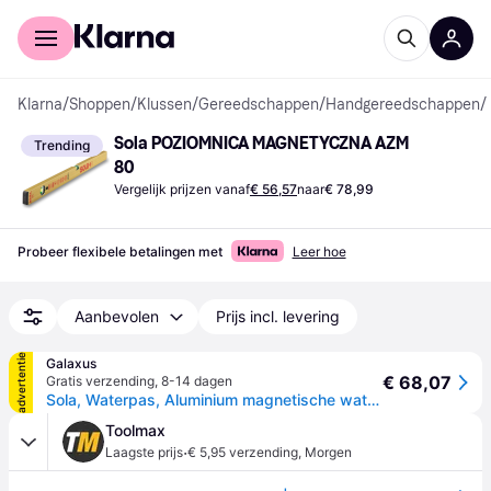
Voor shoppers
Voor bedrijven
Klarna
/
Shoppen
/
Klussen
/
Gereedschappen
/
Handgereedschappen
/
Sola POZIOMNICA MAGNETYCZNA AZM 
Trending
80
Vergelijk prijzen vanaf
€ 56,57
naar
€ 78,99
Probeer flexibele betalingen met
Leer hoe
Aanbevolen
Prijs incl. levering
advertentie
Galaxus
€ 68,07
Gratis verzending
,
8-14 dagen
Sola, Waterpas, Aluminium magnetische waterpas AZM met 80 cm (80cm)
Toolmax
·
Laagste prijs
€ 5,95 verzending
,
Morgen