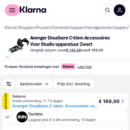
Voor shoppers
Voor bedrijven
Klarna
/
Shoppen
/
Klussen
/
Gereedschappen
/
Handgereedschappen
/
Avenger Draaibare C-klem Accessoires 
Voor Studio-apparatuur Zwart
Vergelijk prijzen vanaf
€ 145,49
naar
€ 169,00
Probeer flexibele betalingen met
Leer hoe
Aanbevolen
Prijs incl. levering
advertentie
Galaxus
€ 169,00
Gratis verzending
,
11-13 dagen
Avenger Draaibare C-klem, Accessoires voor studio-apparatuur, Zwart
Techinn
·
Laagste prijs
€ 4,99 verzending
,
19 dagen