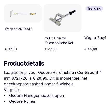
Trending
Wagner 2419942
Wagner EasyRo
YATO Drukrol
Telescopische Rol
190mm 19cm
€ 37,03
€ 27,38
€ 44,88
Productdetails
Laagste prijs voor 
Gedore Hardmetalen Centerpunt 4 
mm 8721720
 is 
€ 20,99
. Dit is momenteel het 
goedkoopste aanbod onder 
5
 winkels.
Vergelijk:
Gedore Handgereedschappen
Gedore Rollen