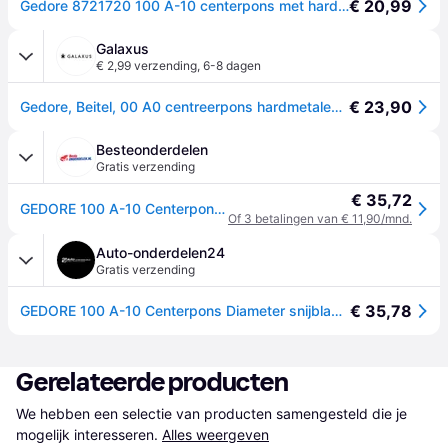
€ 20,99
Gedore 8721720 100 A-10 centerpons met hardmetalen punt 120 x 10 x 4 mm (Ø x h) 10 mm x 120 mm
Galaxus
€ 2,99 verzending
,
6-8 dagen
€ 23,90
Gedore, Beitel, 00 A0 centreerpons hardmetalen punt x0x4
Besteonderdelen
Gratis verzending
€ 35,72
GEDORE 100 A-10 Centerpons Diameter snijbladpunt: 4mm
Of 3 betalingen van € 11,90/mnd.
Auto-onderdelen24
Gratis verzending
€ 35,78
GEDORE 100 A-10 Centerpons Diameter snijbladpunt: 4mm
Gerelateerde producten
We hebben een selectie van producten samengesteld die je 
mogelijk interesseren.
Alles weergeven