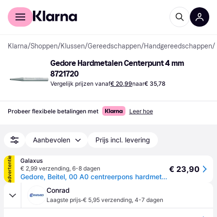
Voor shoppers
Voor bedrijven
Klarna
/
Shoppen
/
Klussen
/
Gereedschappen
/
Handgereedschappen
/
Gedore Hardmetalen Centerpunt 4 mm 
8721720
Vergelijk prijzen vanaf
€ 20,99
naar
€ 35,78
Probeer flexibele betalingen met
Leer hoe
Aanbevolen
Prijs incl. levering
advertentie
Galaxus
€ 23,90
€ 2,99 verzending
,
6-8 dagen
Gedore, Beitel, 00 A0 centreerpons hardmetalen punt x0x4
Conrad
·
Laagste prijs
€ 5,95 verzending
,
4-7 dagen