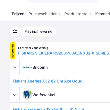
Prijzen
Prijsgeschiedenis
Productdetails
Kenmer
Prijs incl. levering
advertentie
Echt Veel Voor Weinig
Bricoinn
Fiskars Xseries X32 82 Cm Axe Goud
Wolfswinkel
Fiskars x-series x32 kloofbijl l 81,5 cm