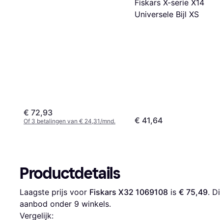
Fiskars X-serie X14
Universele Bijl XS
€ 72,93
€ 41,64
Of 3 betalingen van € 24,31/mnd.
Productdetails
Laagste prijs voor 
Fiskars X32 1069108
 is 
€ 75,49
. D
aanbod onder 
9
 winkels.
Vergelijk: