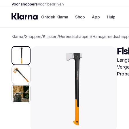
Voor shoppers
Voor bedrijven
Ontdek Klarna
Shop
App
Hulp
Klarna
/
Shoppen
/
Klussen
/
Gereedschappen
/
Handgereedschapp
Winkels
Media
B
Fi
Bol
B
Booki
B
Lengt
H&M
B
Kruidv
Verge
Probe
Winkelove