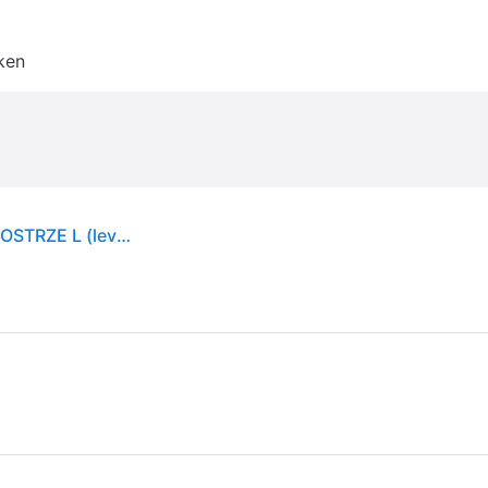
ken
FISKARS SIEKIERA ROZŁUPUJĄCA X32 X-SERIES OSTRZE L (levertijd 8 werkdagen)