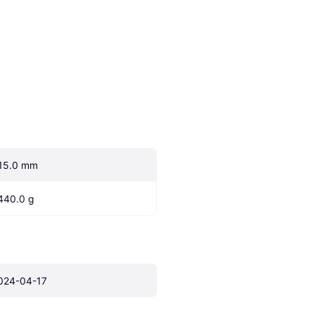
15.0 mm
440.0 g
024-04-17