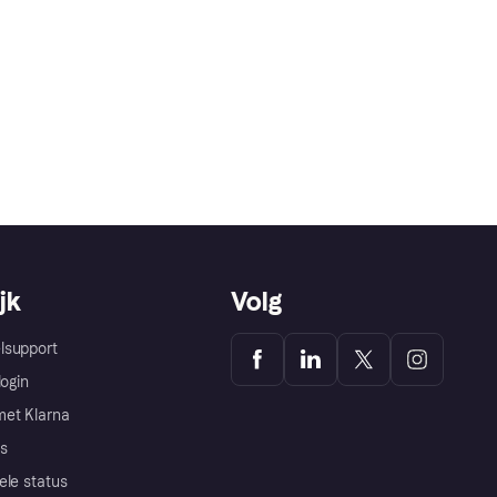
jk
Volg
lsupport
login
et Klarna
s
ele status