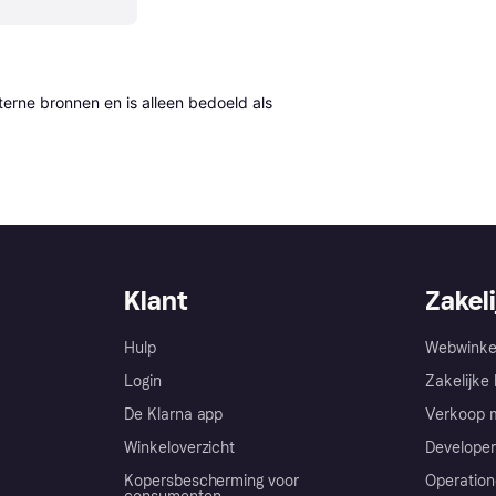
erne bronnen en is alleen bedoeld als 
Klant
Zakeli
Hulp
Webwinke
Login
Zakelijke 
De Klarna app
Verkoop m
Winkeloverzicht
Developer
Kopersbescherming voor
Operation