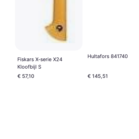
Hultafors 841740
Fiskars X-serie X24
Kloofbijl S
€ 57,10
€ 145,51