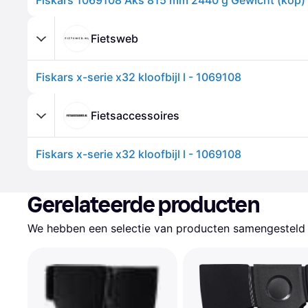
Fiskars 1069108 Aks 815 mm 2440 g Gewicht (kop)
Fietsweb
Fiskars x-serie x32 kloofbijl l - 1069108
Fietsaccessoires
Fiskars x-serie x32 kloofbijl l - 1069108
Gerelateerde producten
We hebben een selectie van producten samengesteld d