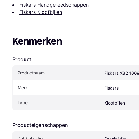
Fiskars Handgereedschappen
Fiskars Kloofbijlen
Kenmerken
Product
Productnaam
Fiskars X32 106
Merk
Fiskars
Type
Kloofbijlen
Producteigenschappen
Dubbelzijdig
Enkelzijdig