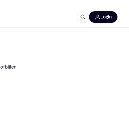
Login
trustingen
IM
ofbijlen
gorieën