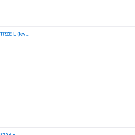
FISKARS SIEKIERA ROZŁUPUJĄCA X32 X-SERIES OSTRZE L (levertijd 8 werkdagen)