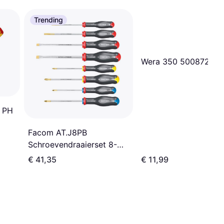
Trending
Wera 350 500872500
 PH
Facom AT.J8PB
Schroevendraaierset 8-
delig (plat en kruis)
€ 41,35
€ 11,99