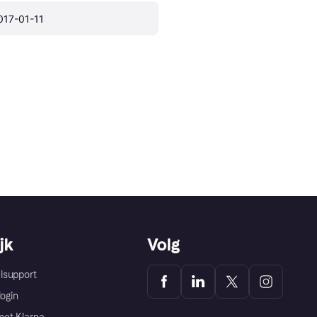
017-01-11
jk
Volg
lsupport
login