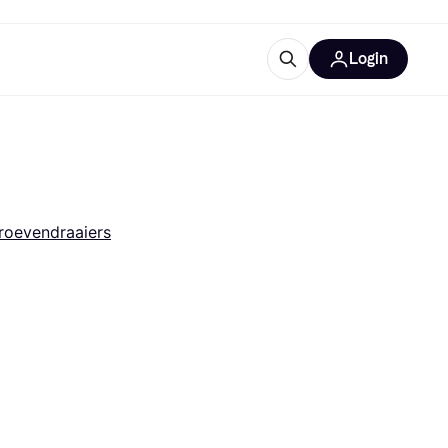
Login
trustingen
IM
roevendraaiers
gorieën