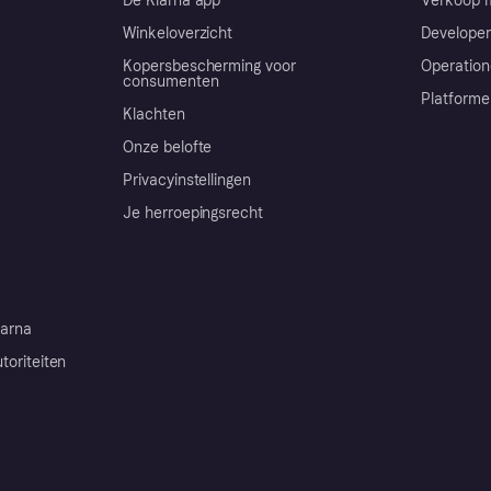
De Klarna app
Verkoop m
Winkeloverzicht
Developer
Kopersbescherming voor
Operation
consumenten
Platforme
Klachten
Onze belofte
Privacyinstellingen
Je herroepingsrecht
arna
toriteiten