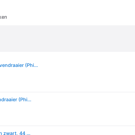
ken
Knipex, Schroevendraaiers, VDE kruiskopschroevendraaier (Phillipps kruissleuf (PH))
Knipex, Schroevendraaiers, VDE kruiskopschroevendraaier (Phillipps kruissleuf (PH))
KNIPEX Borgveertang voor binnenringen in boringen zwart, 44 10 J6