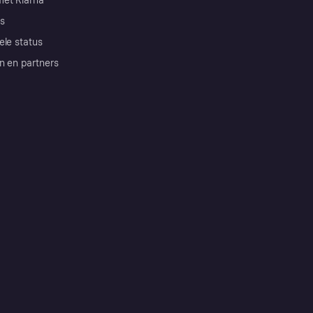
et Klarna
s
ele status
n en partners