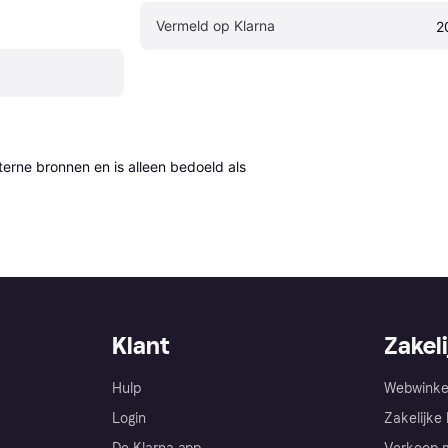
Vermeld op Klarna
2
erne bronnen en is alleen bedoeld als 
Klant
Zakeli
Hulp
Webwinke
Login
Zakelijke 