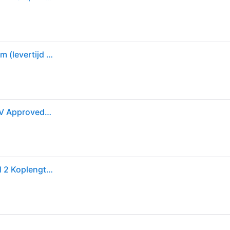
KNIPEX WKRĘTAK KRZYŻAKOWY IZOL.PH2 x 100 mm (levertijd 8 werkdagen)
Knipex Insulated, PH2 Tip, 100 mm Blade VDE/1000V Approved, 212mm Overall
Knipex 98 24 02 VDE Kruiskop schroevendraaier PH 2 Koplengte: 100 mm DIN EN 60900