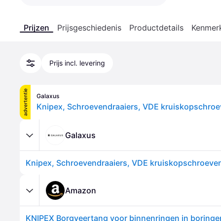
Prijzen
Prijsgeschiedenis
Productdetails
Kenmer
Prijs incl. levering
advertentie
Galaxus
Galaxus
Amazon