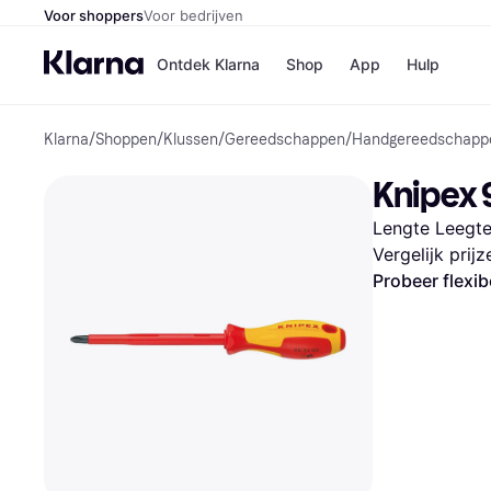
Voor shoppers
Voor bedrijven
Ontdek Klarna
Shop
App
Hulp
Klarna
/
Shoppen
/
Klussen
/
Gereedschappen
/
Handgereedschapp
Winkels
Media
B
Knipex 
Bol
B
Booki
B
Lengte Leegte
H&M
B
Kruidv
Vergelijk prij
Probeer flexib
Winkelove