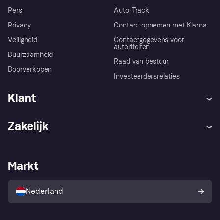
Pers
Auto-Track
Privacy
Contact opnemen met Klarna
Veiligheid
Contactgegevens voor
autoriteiten
Duurzaamheid
Raad van bestuur
Doorverkopen
Investeerdersrelaties
Klant
Hulp
Klachten
Zakelijk
Login
Onze belofte
Webwinkelsupport
Developers
De Klarna app
Privacyinstellingen
Zakelijke login
Operationele status
Markt
Winkeloverzicht
Je herroepingsrecht
Verkoop met Klarna
Platformen en partners
Kopersbescherming voor
consumenten
Nederland