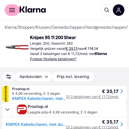
Voor shoppers
Voor bedrijven
Klarna
/
Shoppen
/
Klussen
/
Gereedschappen
/
Handgereedschappen
/
Knipex 95 11 200 Shear
Lengte: 200, Gewicht: 283
Vergelijk prijzen vanaf
€ 35,17
naar
€ 116,14
Vanaf 3 betalingen van € 11,72/mnd. met
Probeer flexibele betalingen*
Aanbevolen
Prijs incl. levering
advertentie
Proshop.nl
€ 35,17
€ 4,99 verzending
,
2-3 dagen
Of 3 betalingen van € 11,72/mnd.
KNIPEX Kabelscharen, met dubbele snijkanten
Proshop.nl
·
Laagste prijs
€ 4,99 verzending
,
2-3 dagen
€ 35,17
KNIPEX Kabelscharen, met dubbele snijkanten
Of 3 betalingen van € 11,72/mnd.