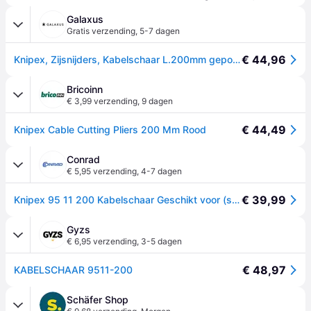
Galaxus
Gratis verzending
,
5-7 dagen
€ 44,96
Knipex, Zijsnijders, Kabelschaar L.200mm gepolijste grepen kunststof gecoat 1-component / kunststof gecoat (200mm)
Bricoinn
€ 3,99 verzending
,
9 dagen
€ 44,49
Knipex Cable Cutting Pliers 200 Mm Rood
Conrad
€ 5,95 verzending
,
4-7 dagen
€ 39,99
Knipex 95 11 200 Kabelschaar Geschikt voor (striptechniek) Aluminium- en koperkabel, een- en meerdraads 20 mm 70 mm² 2
Gyzs
€ 6,95 verzending
,
3-5 dagen
€ 48,97
KABELSCHAAR 9511-200
Schäfer Shop