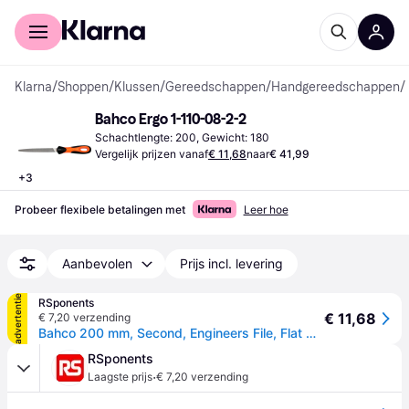
Voor shoppers
Voor bedrijven
Klarna
/
Shoppen
/
Klussen
/
Gereedschappen
/
Handgereedschappen
/
Bahco Ergo 1-110-08-2-2
Schachtlengte: 200, Gewicht: 180
Vergelijk prijzen vanaf
€ 11,68
naar
€ 41,99
+
3
Probeer flexibele betalingen met
Leer hoe
Aanbevolen
Prijs incl. levering
advertentie
RSponents
€ 11,68
€ 7,20 verzending
Bahco 200 mm, Second, Engineers File, Flat Handle Included
RSponents
·
Laagste prijs
€ 7,20 verzending