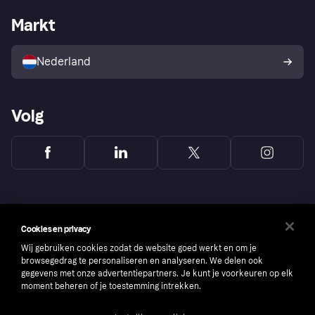
De Klarna app
Privacyinstellingen
Zakelijke login
Operationele status
Markt
Winkeloverzicht
Je herroepingsrecht
Verkoop met Klarna
Platformen en partners
Kopersbescherming voor
consumenten
Nederland
Volg
Cookies en privacy
Wij gebruiken cookies zodat de website goed werkt en om je
browsegedrag te personaliseren en analyseren. We delen ook
gegevens met onze advertentiepartners. Je kunt je voorkeuren op elk
moment beheren of je toestemming intrekken.