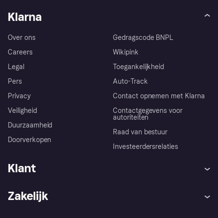
Klarna
Over ons
Gedragscode BNPL
Careers
Wikipink
Legal
Toegankelijkheid
Pers
Auto-Track
Privacy
Contact opnemen met Klarna
Veiligheid
Contactgegevens voor
autoriteiten
Duurzaamheid
Raad van bestuur
Doorverkopen
Investeerdersrelaties
Klant
Hulp
Klachten
Zakelijk
Login
Onze belofte
Webwinkelsupport
Developers