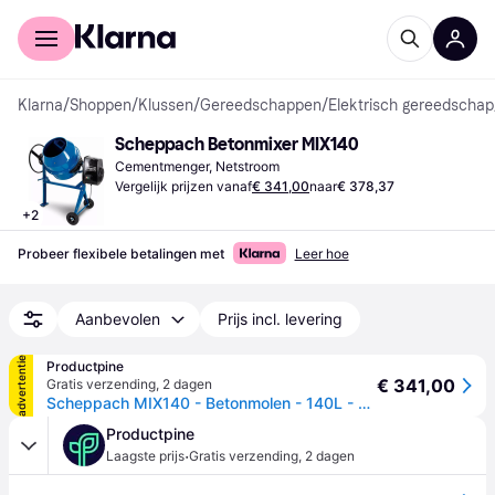
Voor shoppers
Voor bedrijven
Klarna
/
Shoppen
/
Klussen
/
Gereedschappen
/
Elektrisch gereedschap
Scheppach Betonmixer MIX140
Cementmenger, Netstroom
Vergelijk prijzen vanaf
€ 341,00
naar
€ 378,37
+
2
Probeer flexibele betalingen met
Leer hoe
Aanbevolen
Prijs incl. levering
advertentie
Productpine
€ 341,00
Gratis verzending
,
2 dagen
Scheppach MIX140 - Betonmolen - 140L - 550W
Productpine
·
Laagste prijs
Gratis verzending
,
2 dagen