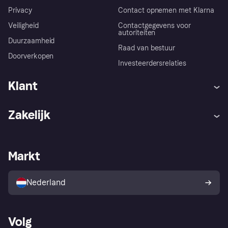
Privacy
Contact opnemen met Klarna
Veiligheid
Contactgegevens voor
autoriteiten
Duurzaamheid
Raad van bestuur
Doorverkopen
Investeerdersrelaties
Klant
Hulp
Klachten
Zakelijk
Login
Onze belofte
Webwinkelsupport
Developers
De Klarna app
Privacyinstellingen
Zakelijke login
Operationele status
Markt
Winkeloverzicht
Je herroepingsrecht
Verkoop met Klarna
Platformen en partners
Kopersbescherming voor
consumenten
Nederland
Volg