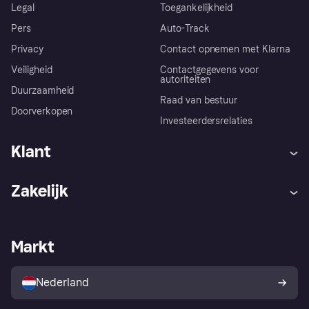
Legal
Toegankelijkheid
Pers
Auto-Track
Privacy
Contact opnemen met Klarna
Veiligheid
Contactgegevens voor
autoriteiten
Duurzaamheid
Raad van bestuur
Doorverkopen
Investeerdersrelaties
Klant
Hulp
Klachten
Zakelijk
Login
Onze belofte
Webwinkelsupport
Developers
De Klarna app
Privacyinstellingen
Zakelijke login
Operationele status
Markt
Winkeloverzicht
Je herroepingsrecht
Verkoop met Klarna
Platformen en partners
Kopersbescherming voor
consumenten
Nederland