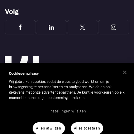
Volg
Cookies en privacy
Wij gebruiken cookies zodat de website goed werkt en om je
browsegedrag te personaliseren en analyseren. We delen ook
gegevens met onze advertentiepartners. Je kunt je voorkeuren op elk
moment beheren of je toestemming intrekken.
Copyright © 2005-2026 Klarna Bank AB (publ). Headquarters: Stockholm, Sweden. All
rights reserved. Klarna Bank AB (publ). Sveavägen 46, 111 34 Stockholm. Organization
number: 556737-0431
Instellingen wijzigen
Cookies
Klarna.com
Alles afwijzen
Alles toestaan