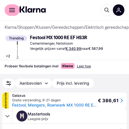
Voor shoppers
Voor bedrijven
Klarna
/
Shoppen
/
Klussen
/
Gereedschappen
/
Elektrisch gereedschap
Festool MX 1000 RE EF HS3R
Trending
Cementmenger, Netstroom
Vergelijk prijzen vanaf
€ 340,99
naar
€ 587,99
+
2
Probeer flexibele betalingen met
Leer hoe
Aanbevolen
Prijs incl. levering
advertentie
Galaxus
€ 386,61
Gratis verzending
,
9-21 dagen
Festool, Mengers, Roerwerk MX 1000 RE EF HS3R (Kleurroerder + mortelroerder)
Mastertools
M
Laagste prijs