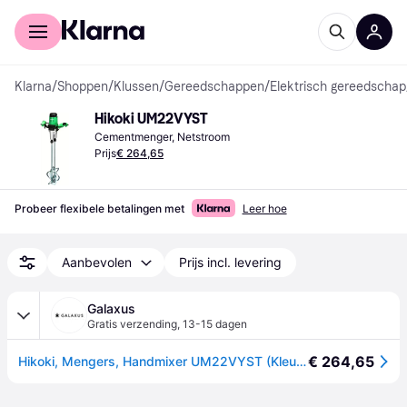
Voor shoppers
Voor bedrijven
Klarna
/
Shoppen
/
Klussen
/
Gereedschappen
/
Elektrisch gereedschap
Hikoki UM22VYST
Cementmenger, Netstroom
Prijs
€ 264,65
Probeer flexibele betalingen met
Leer hoe
Aanbevolen
Prijs incl. levering
Galaxus
Gratis verzending
,
13-15 dagen
€ 264,65
Hikoki, Mengers, Handmixer UM22VYST (Kleurroerder + mortelroerder)