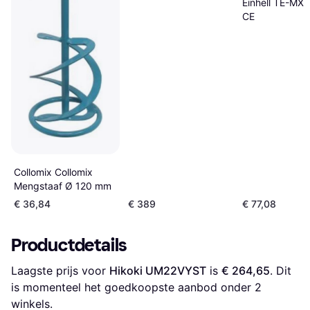
Einhell TE-MX
CE
Collomix Collomix
Mengstaaf Ø 120 mm
€ 36,84
€ 389
€ 77,08
Productdetails
Laagste prijs voor 
Hikoki UM22VYST
 is 
€ 264,65
. Dit 
is momenteel het goedkoopste aanbod onder 
2
winkels.