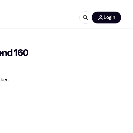
Login
trustingen
IM
nd 160 
nken
gorieën