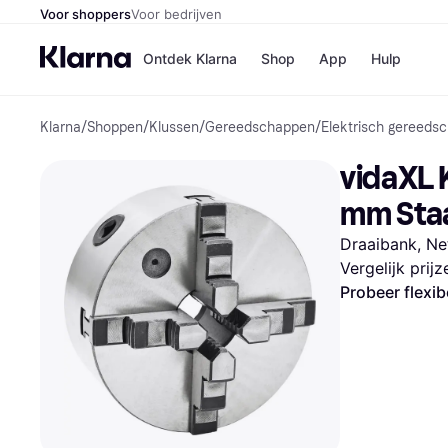
Voor shoppers
Voor bedrijven
Ontdek Klarna
Shop
App
Hulp
Klarna
/
Shoppen
/
Klussen
/
Gereedschappen
/
Elektrisch gereeds
Winkels
Media
B
vidaXL 
Bol
B
Booki
B
mm Sta
H&M
B
Kruidv
Draaibank, N
Vergelijk prij
Probeer flexib
Winkelove