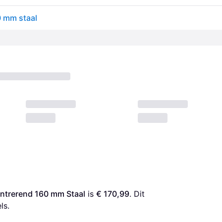
0 mm staal
entrerend 160 mm Staal
 is 
€ 170,99
. Dit 
ls.