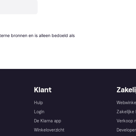
erne bronnen en is alleen bedoeld als 
Klant
Zakeli
Hulp
Webwinke
Login
Zakelijke 
De Klarna app
Verkoop m
Winkeloverzicht
Developer