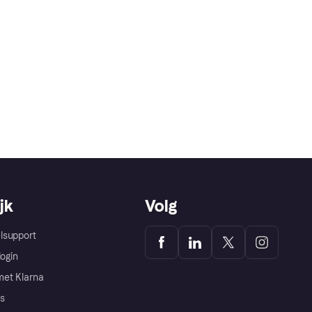
jk
Volg
lsupport
login
et Klarna
s