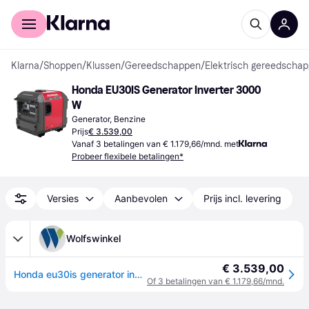
Voor shoppers
Voor bedrijven
Klarna
/
Shoppen
/
Klussen
/
Gereedschappen
/
Elektrisch gereedschap
Honda EU30IS Generator Inverter 3000 
W
Generator, Benzine
Prijs
€ 3.539,00
Vanaf 3 betalingen van € 1.179,66/mnd. met
Probeer flexibele betalingen*
Versies
Aanbevolen
Prijs incl. levering
Wolfswinkel
€ 3.539,00
Honda eu30is generator inverter 3000 w
Of 3 betalingen van € 1.179,66/mnd.