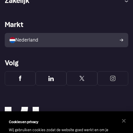
Zakelijk
Login
Onze belofte
Webwinkelsupport
Developers
De Klarna app
Privacyinstellingen
Zakelijke login
Operationele status
Markt
Winkeloverzicht
Je herroepingsrecht
Verkoop met Klarna
Platformen en partners
Kopersbescherming voor
consumenten
Nederland
Volg
Cookies en privacy
Wij gebruiken cookies zodat de website goed werkt en om je