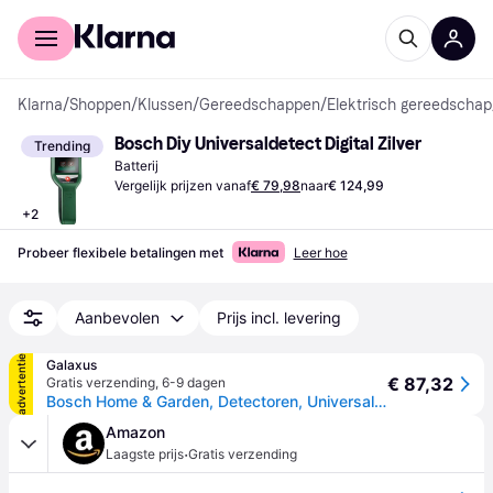
Voor shoppers
Voor bedrijven
Klarna
/
Shoppen
/
Klussen
/
Gereedschappen
/
Elektrisch gereedschap
Bosch Diy Universaldetect Digital Zilver
Trending
Batterij
Vergelijk prijzen vanaf
€ 79,98
naar
€ 124,99
+
2
Probeer flexibele betalingen met
Leer hoe
Aanbevolen
Prijs incl. levering
advertentie
Galaxus
€ 87,32
Gratis verzending
,
6-9 dagen
Bosch Home & Garden, Detectoren, Universal Detect (Bodemanalysator, Lijnzoeker)
Amazon
·
Laagste prijs
Gratis verzending