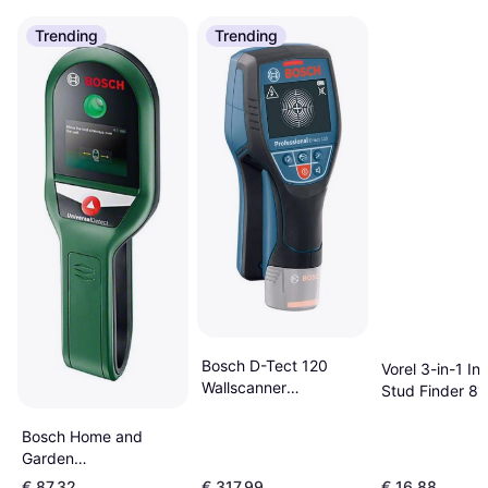
Trending
Trending
Bosch D-Tect 120
Vorel 3-in-1 Int
Wallscanner
Stud Finder 8
Professional Solo
Bosch Home and
Garden
UniversalDetect
€ 87,32
€ 317,99
€ 16,88