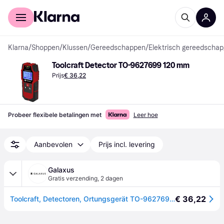
Voor shoppers
Voor bedrijven
Klarna
/
Shoppen
/
Klussen
/
Gereedschappen
/
Elektrisch gereedschap
Toolcraft Detector TO-9627699 120 mm
Prijs
€ 36,22
Probeer flexibele betalingen met
Leer hoe
Aanbevolen
Prijs incl. levering
Galaxus
Gratis verzending
,
2 dagen
€ 36,22
Toolcraft, Detectoren, Ortungsgerät TO-9627699 (Lijnzoeker)