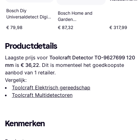
Professional So
Bosch Diy
Bosch Home and
Universaldetect Digital
Garden
Zilver
UniversalDetect
€ 79,98
€ 87,32
€ 317,99
Leidingzoeker
Productdetails
Laagste prijs voor 
Toolcraft Detector TO-9627699 120 
mm
 is 
€ 36,22
. Dit is momenteel het goedkoopste 
aanbod van 1 retailer.
Vergelijk:
Toolcraft Elektrisch gereedschap
Toolcraft Multidetectoren
Kenmerken