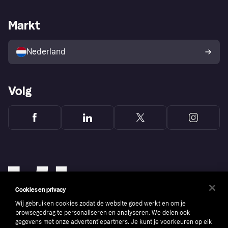
Webwinkelsupport
Developers
De Klarna app
Privacyinstellingen
Zakelijke login
Operationele status
Markt
Winkeloverzicht
Je herroepingsrecht
Verkoop met Klarna
Platformen en partners
Kopersbescherming voor
consumenten
Nederland
Volg
Cookies en privacy
Wij gebruiken cookies zodat de website goed werkt en om je
browsegedrag te personaliseren en analyseren. We delen ook
gegevens met onze advertentiepartners. Je kunt je voorkeuren op elk