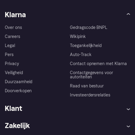
Klarna
Over ons
Gedragscode BNPL
Careers
Wikipink
Legal
Toegankelijkheid
Pers
Auto-Track
Privacy
Contact opnemen met Klarna
Veiligheid
Contactgegevens voor
autoriteiten
Duurzaamheid
Raad van bestuur
Doorverkopen
Investeerdersrelaties
Klant
Hulp
Klachten
Zakelijk
Login
Onze belofte