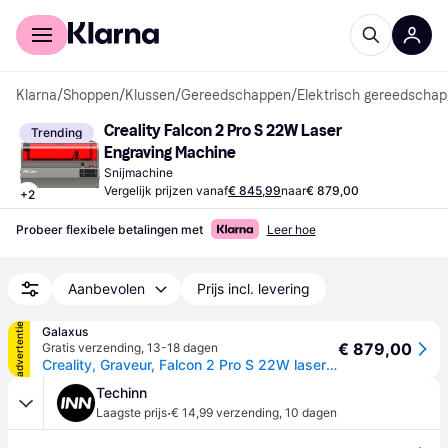
Voor shoppers
Voor bedrijven
Klarna
/
Shoppen
/
Klussen
/
Gereedschappen
/
Elektrisch gereedschap
Creality Falcon 2 Pro S 22W Laser 
Trending
Engraving Machine
Snijmachine
Vergelijk prijzen vanaf
€ 845,99
naar
€ 879,00
+
2
Probeer flexibele betalingen met
Leer hoe
Aanbevolen
Prijs incl. levering
advertentie
Galaxus
€ 879,00
Gratis verzending
,
13-18 dagen
Creality, Graveur, Falcon 2 Pro S 22W laser engraving machine
Techinn
·
Laagste prijs
€ 14,99 verzending
,
10 dagen