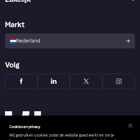
Login
Onze belofte
Webwinkelsupport
Developers
De Klarna app
Privacyinstellingen
Zakelijke login
Operationele status
Markt
Winkeloverzicht
Je herroepingsrecht
Verkoop met Klarna
Platformen en partners
Kopersbescherming voor
consumenten
Nederland
Volg
Cookies en privacy
Wij gebruiken cookies zodat de website goed werkt en om je