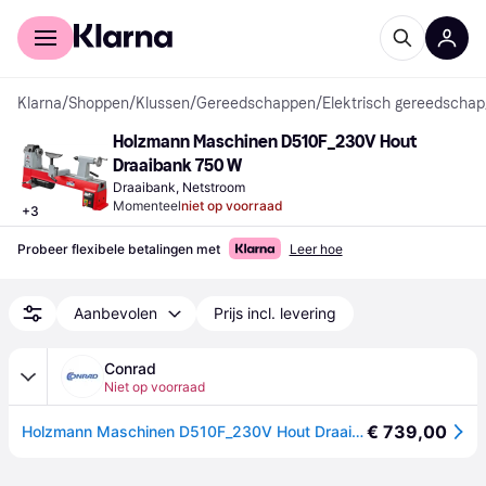
Voor shoppers
Voor bedrijven
Klarna
/
Shoppen
/
Klussen
/
Gereedschappen
/
Elektrisch gereedschap
Holzmann Maschinen D510F_230V Hout 
Draaibank 750 W
Draaibank, Netstroom
Momenteel
niet op voorraad
+
3
Probeer flexibele betalingen met
Leer hoe
Aanbevolen
Prijs incl. levering
Conrad
Niet op voorraad
€ 739,00
Holzmann Maschinen D510F_230V Hout Draaibank 750 W