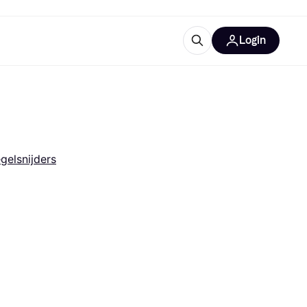
Login
trustingen
IM
gelsnijders
gorieën