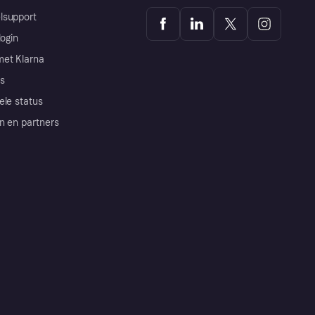
lsupport
login
et Klarna
s
ele status
n en partners