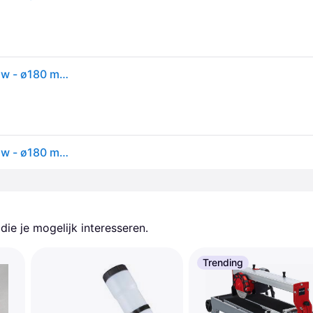
Einhell elektrische tegelsnijmachine tc-tc 800 - 800 w - ø180 mm - roestvrij stalen tafel met hoekschaal - incl. diamantschijf
Einhell elektrische tegelsnijmachine tc-tc 800 - 800 w - ø180 mm - roestvrij stalen tafel met hoekschaal - incl. diamantschijf
ie je mogelijk interesseren.
Trending