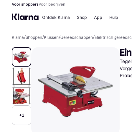
Voor shoppers
Voor bedrijven
Ontdek Klarna
Shop
App
Hulp
Klarna
/
Shoppen
/
Klussen
/
Gereedschappen
/
Elektrisch gereeds
Winkels
Media
B
Ein
Bol
B
Booki
B
Tegel
H&M
B
Kruidv
Verge
Probe
Winkelove
+2