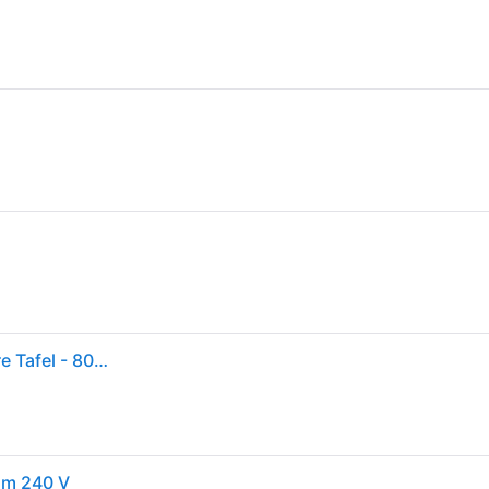
Einhell Tegelsnijder Met Water Tc-tc 800 - Kantelbare Tafel - 800w - 180mm
mm 240 V