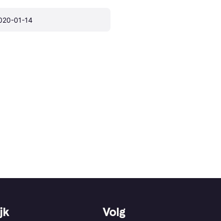
020-01-14
jk
Volg