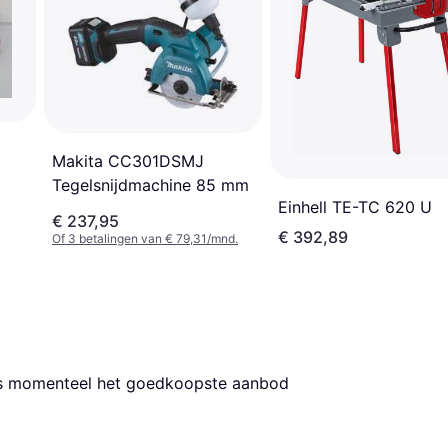
Makita CC301DSMJ
Tegelsnijdmachine 85 mm
Einhell TE-TC 620 U
€ 237,95
€ 392,89
Of 3 betalingen van € 79,31/mnd.
 is momenteel het goedkoopste aanbod 