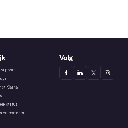
jk
Volg
lsupport
login
et Klarna
s
ele status
n en partners