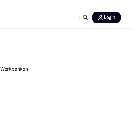
Login
trustingen
IM
 
Werkbanken
gorieën