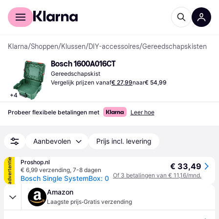
Voor shoppers
Voor bedrijven
Klarna
/
Shoppen
/
Klussen
/
DIY-accessoires
/
Gereedschapskisten
Bosch 1600A016CT
Gereedschapskist
Vergelijk prijzen vanaf
€ 27,99
naar
€ 54,99
+
4
Probeer flexibele betalingen met
Leer hoe
Aanbevolen
Prijs incl. levering
advertentie
Proshop.nl
€ 33,49
€ 6,99 verzending
,
7-8 dagen
Of 3 betalingen van € 11,16/mnd.
Bosch Single SystemBox: 0
Amazon
·
Laagste prijs
Gratis verzending