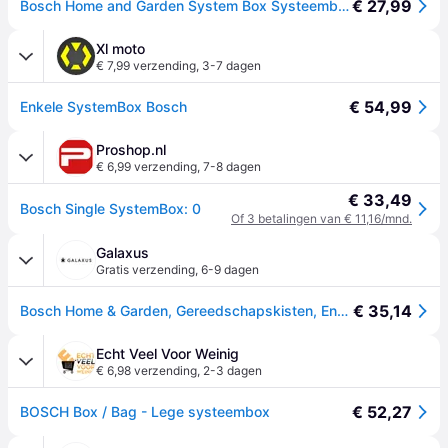
€ 27,99
Bosch Home and Garden System Box Systeembox
Xl moto
€ 7,99 verzending
,
3-7 dagen
€ 54,99
Enkele SystemBox Bosch
Proshop.nl
€ 6,99 verzending
,
7-8 dagen
€ 33,49
Bosch Single SystemBox: 0
Of 3 betalingen van € 11,16/mnd.
Galaxus
Gratis verzending
,
6-9 dagen
€ 35,14
Bosch Home & Garden, Gereedschapskisten, Enkele Systeemdoos (1Part)
Echt Veel Voor Weinig
€ 6,98 verzending
,
2-3 dagen
€ 52,27
BOSCH Box / Bag - Lege systeembox