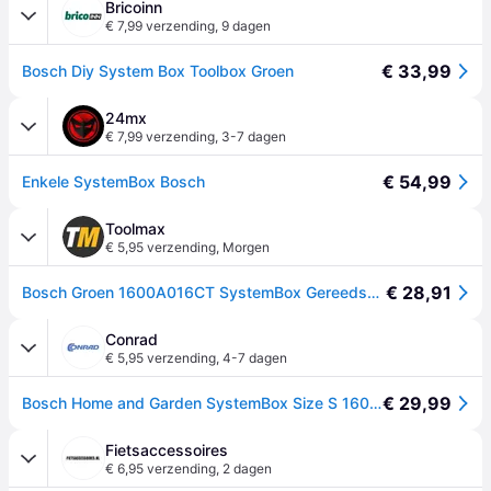
Bricoinn
€ 7,99 verzending
,
9 dagen
€ 33,99
Bosch Diy System Box Toolbox Groen
24mx
€ 7,99 verzending
,
3-7 dagen
€ 54,99
Enkele SystemBox Bosch
Toolmax
€ 5,95 verzending
,
Morgen
€ 28,91
Bosch Groen 1600A016CT SystemBox Gereedschapskoffer - 1600A016CT
Conrad
€ 5,95 verzending
,
4-7 dagen
€ 29,99
Bosch Home and Garden SystemBox Size S 1600A016CT Gereedschapskist (leeg) Polypropyleen (l x b x h) 390 x 343 x 121 mm
Fietsaccessoires
€ 6,95 verzending
,
2 dagen