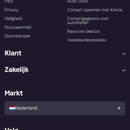
Pers
Auto-Track
Privacy
Contact opnemen met Klarna
Veiligheid
Contactgegevens voor
autoriteiten
Duurzaamheid
Raad van bestuur
Doorverkopen
Investeerdersrelaties
Klant
Hulp
Klachten
Zakelijk
Login
Onze belofte
Webwinkelsupport
Developers
De Klarna app
Privacyinstellingen
Zakelijke login
Operationele status
Markt
Winkeloverzicht
Je herroepingsrecht
Verkoop met Klarna
Platformen en partners
Kopersbescherming voor
consumenten
Nederland