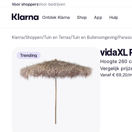
Voor shoppers
Voor bedrijven
Ontdek Klarna
Shop
App
Hulp
Klarna
/
Shoppen
/
Tuin en Terras
/
Tuin en Buitenomgeving
/
Paraso
Winkels
Media
B
vidaXL 
Bol
B
Trending
Booki
B
Hoogte 260 
H&M
B
Kruidv
Vergelijk prij
Vanaf € 69,20/
Winkelove