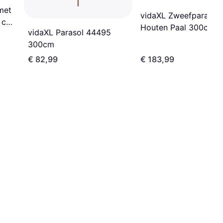
met
vidaXL Zweefparasol
 cm
Houten Paal 300cm
vidaXL Parasol 44495
300cm
€ 82,99
€ 183,99