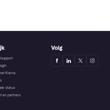
jk
Volg
lsupport
login
et Klarna
s
ele status
n en partners