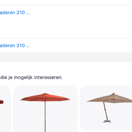
VidaXL Parasol van bamboe met dak van bananenbladeren 210 cm
VidaXL Parasol van bamboe met dak van bananenbladeren 210 cm
ie je mogelijk interesseren.