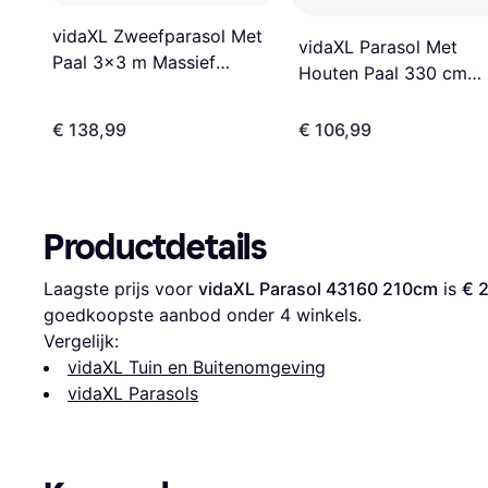
vidaXL Zweefparasol Met
vidaXL Parasol Met
Paal 3x3 m Massief
Houten Paal 330 cm
Vurenhout 300cm
330cm
€ 138,99
€ 106,99
Productdetails
Laagste prijs voor 
vidaXL Parasol 43160 210cm
 is 
€ 
goedkoopste aanbod onder 
4
 winkels.
Vergelijk:
vidaXL Tuin en Buitenomgeving
vidaXL Parasols