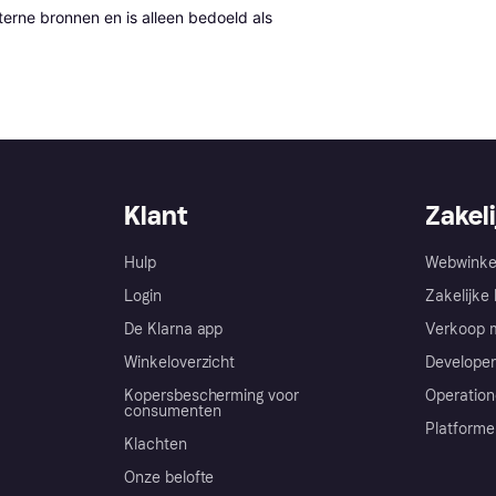
erne bronnen en is alleen bedoeld als 
Klant
Zakeli
Hulp
Webwinke
Login
Zakelijke 
De Klarna app
Verkoop m
Winkeloverzicht
Developer
Kopersbescherming voor
Operation
consumenten
Platforme
Klachten
Onze belofte