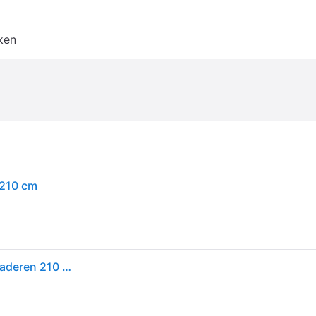
ken
 210 cm
VidaXL Parasol van bamboe met dak van bananenbladeren 210 cm