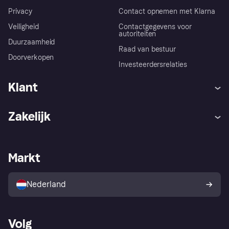
Privacy
Contact opnemen met Klarna
Veiligheid
Contactgegevens voor
autoriteiten
Duurzaamheid
Raad van bestuur
Doorverkopen
Investeerdersrelaties
Klant
Hulp
Klachten
Zakelijk
Login
Onze belofte
Webwinkelsupport
Developers
De Klarna app
Privacyinstellingen
Zakelijke login
Operationele status
Markt
Winkeloverzicht
Je herroepingsrecht
Verkoop met Klarna
Platformen en partners
Kopersbescherming voor
consumenten
Nederland
Volg