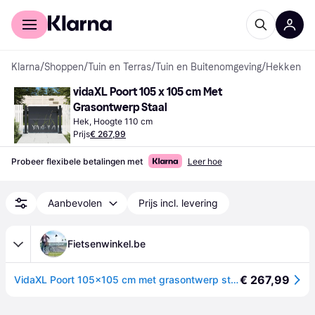
Voor shoppers
Voor bedrijven
Klarna
/
Shoppen
/
Tuin en Terras
/
Tuin en Buitenomgeving
/
Hekken
vidaXL Poort 105 x 105 cm Met 
Grasontwerp Staal
Hek, Hoogte 110 cm
Prijs
€ 267,99
Probeer flexibele betalingen met
Leer hoe
Aanbevolen
Prijs incl. levering
Fietsenwinkel.be
€ 267,99
VidaXL Poort 105x105 cm met grasontwerp staal antracietkleurig