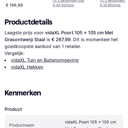
Of 3 betalingen van
Of 3 betalingen 
€ 196,99
€ 44,92/mnd.
€ 55,85/mnd.
Productdetails
Laagste prijs voor 
vidaXL Poort 105 x 105 cm Met 
Grasontwerp Staal
 is 
€ 267,99
. Dit is momenteel het 
goedkoopste aanbod van 1 retailer.
Vergelijk:
vidaXL Tuin en Buitenomgeving
vidaXL Hekken
Kenmerken
Product
vidaXL Poort 105 x 105 cm 
Productnaam